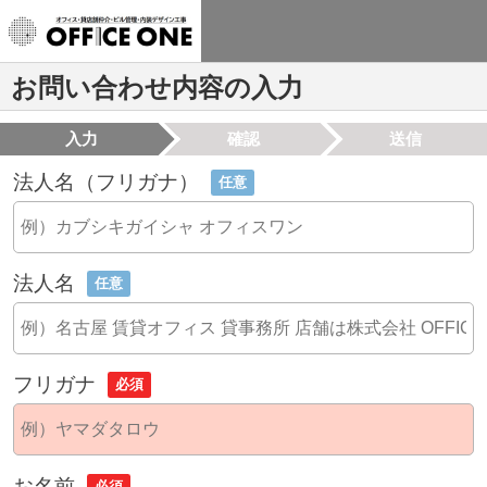
お問い合わせ内容の入力
入力
確認
送信
法人名（フリガナ）
任意
法人名
任意
フリガナ
必須
お名前
必須