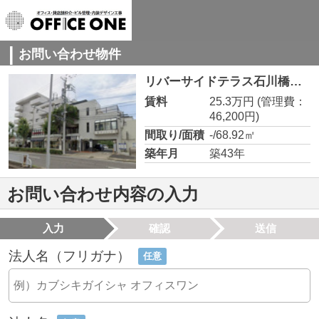
お問い合わせ物件
リバーサイドテラス石川橋【 1階路面店 】 1階
賃料
25.3万円
(管理費：
46,200円)
間取り/面積
-/68.92㎡
築年月
築43年
お問い合わせ内容の入力
入力
確認
送信
法人名（フリガナ）
任意