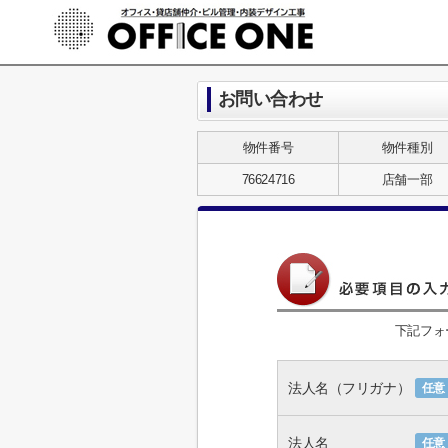
お問い合わせ
物件番号
物件種別
76624716
店舗一部
下記フォ
法人名（フリガナ）
任意
法人名
任意