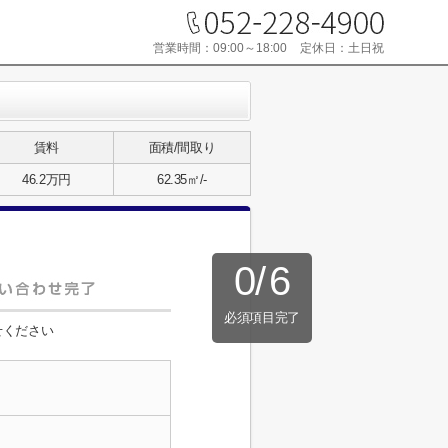
営業時間：
09:00～18:00
定休日：
土日祝
賃料
面積/間取り
46.2万円
62.35㎡/-
0
/
6
必須項目完了
せください