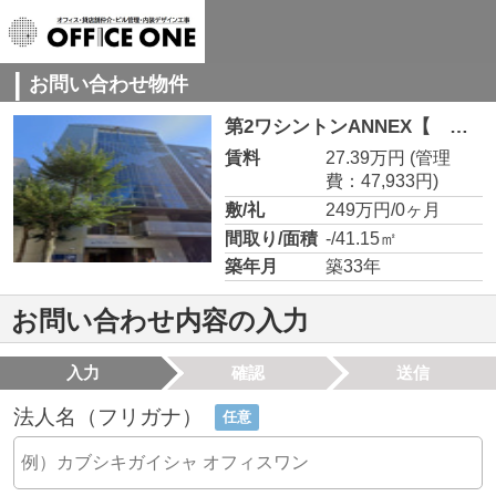
お問い合わせ物件
第2ワシントンANNEX【 飲食系おすすめ 】 4-8
賃料
27.39万円
(管理
費：47,933円)
敷/礼
249万円/0ヶ月
間取り/面積
-/41.15㎡
築年月
築33年
お問い合わせ内容の入力
入力
確認
送信
法人名（フリガナ）
任意