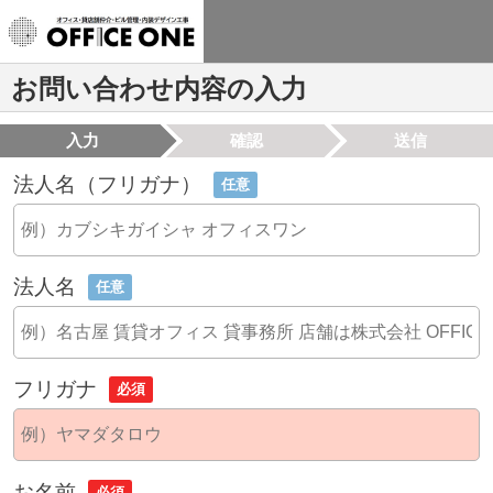
お問い合わせ内容の入力
入力
確認
送信
法人名（フリガナ）
任意
法人名
任意
フリガナ
必須
お名前
必須