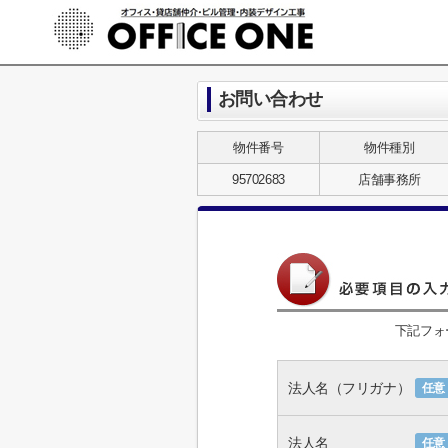
お問い合わせ
物件番号
物件種別
95702683
店舗事務所
下記フォ
法人名（フリガナ）
任意
法人名
任意