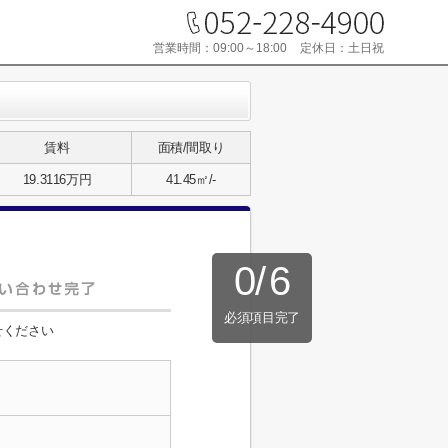
営業時間：
09:00～18:00
定休日：
土日祝
賃料
面積/間取り
19.3116万円
41.45㎡/-
0
/
6
必須項目完了
せください