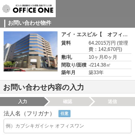
お問い合わせ物件
アイ・エスビル【 オフィスおすすめ 】 6階
賃料
64.2015万円
(管理
費：142,670円)
敷/礼
10ヶ月/0ヶ月
間取り/面積
-/214.38㎡
築年月
築33年
お問い合わせ内容の入力
入力
確認
送信
法人名（フリガナ）
任意