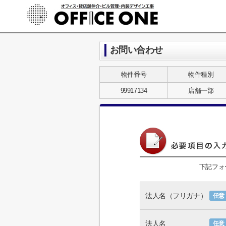
お問い合わせ
物件番号
物件種別
99917134
店舗一部
下記フォ
法人名（フリガナ）
任意
法人名
任意