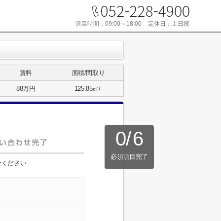
営業時間：
09:00～18:00
定休日：
土日祝
賃料
面積/間取り
88万円
125.85㎡/-
0
/
6
必須項目完了
せください