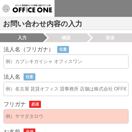
お問い合わせ内容の入力
入力
確認
送信
法人名（フリガナ）
任意
法人名
任意
フリガナ
必須
お名前
必須