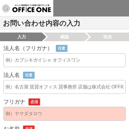
お問い合わせ内容の入力
入力
確認
送信
法人名（フリガナ）
任意
法人名
任意
フリガナ
必須
お名前
必須