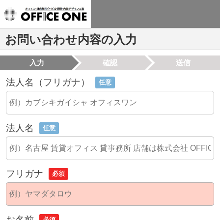
お問い合わせ内容の入力
入力
確認
送信
法人名（フリガナ）
任意
法人名
任意
フリガナ
必須
お名前
必須