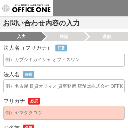
お問い合わせ内容の入力
入力
確認
送信
法人名（フリガナ）
任意
法人名
任意
フリガナ
必須
お名前
必須