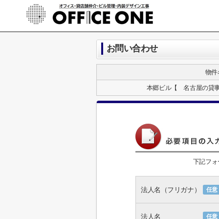
お問い合わせ
物件
本郷ビル【 名古屋の貸
下記フォ
法人名（フリガナ）
任意
法人名
任意