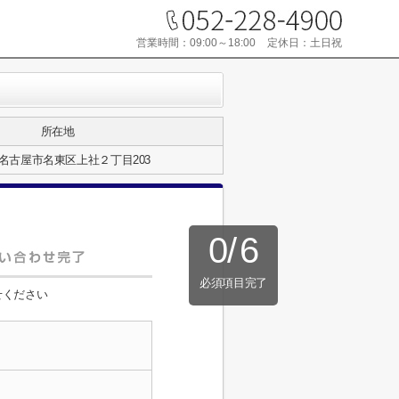
営業時間：
09:00～18:00
定休日：
土日祝
所在地
名古屋市名東区上社２丁目203
0
/
6
必須項目完了
せください