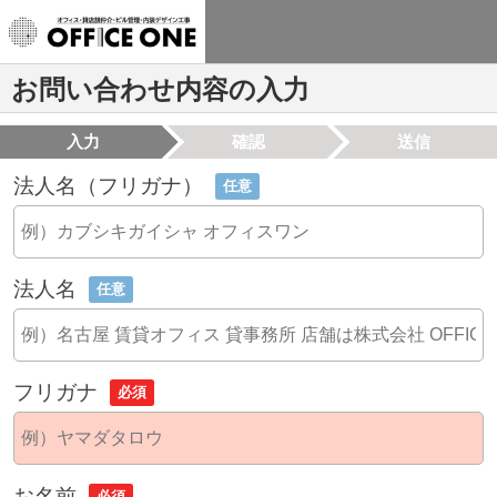
お問い合わせ内容の入力
入力
確認
送信
法人名（フリガナ）
任意
法人名
任意
フリガナ
必須
お名前
必須