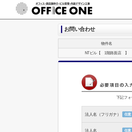
お問い合わせ
物件名
NTビル【 1階路面店 】
下記フォ
法人名（フリガナ）
任意
法人名
任意