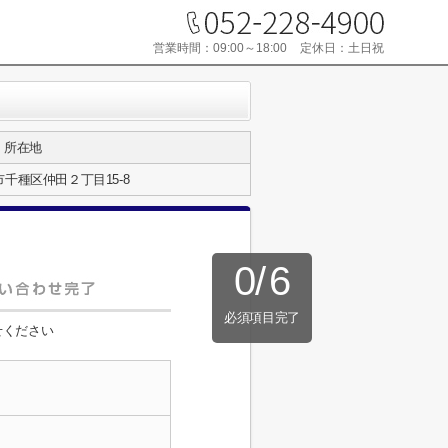
営業時間：
09:00～18:00
定休日：
土日祝
所在地
千種区仲田２丁目15-8
0
/
6
必須項目完了
せください