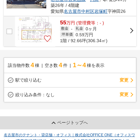
築26年 / 4階建
愛知県
名古屋市中村区
岩塚町
字神田26
55
万
円
(管理費等：- )
0ヶ月
敷金
-
礼金
0.59
万円
坪単価
1階 / 92.66坪(306.34㎡)
4
4
1～4
該当物件数
棟
空き数
件
棟を表示
駅で絞り込む
変更
変更
絞り込み条件：
なし
ページトップへ
名古屋市のテナント・貸店舗・オフィス｜株式会社OFFICE ONE（オフィスワ