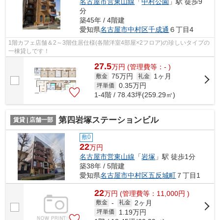
名古屋市営東山線
「
中村公園
」駅 徒歩9
分
築45年 / 4階建
愛知県
名古屋市中村区
千成通
６丁目4
1階カフェ店舗＆2～3階住居仕様(各階洋室4部屋×2フロア)の珍しいタイプの
一棟貸しです！
27.5
万
円
(管理費等：- )
75万円
1ヶ月
敷金
礼金
0.35
万円
坪単価
1-4階 / 78.43坪(259.29㎡)
第四岩塚ステーションビル
賃貸 | 店舗一部
敷0
22
万円
名古屋市営東山線
「
岩塚
」駅 徒歩1分
築38年 / 5階建
愛知県
名古屋市中村区
五反城町
７丁目1
22
万
円
(管理費等：11,000円 )
2ヶ月
敷金
-
礼金
1.19
万円
坪単価