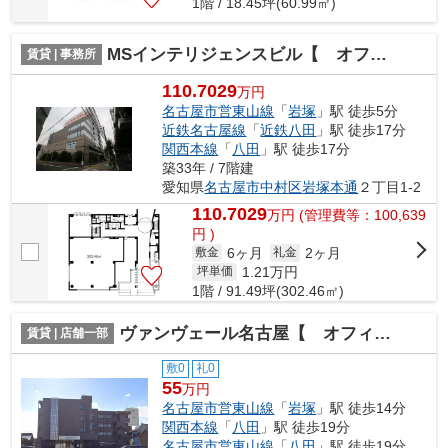
1階 / 18.45坪(60.99㎡)
MSインテリジェンスビル【 オフィスおすすめ 】
賃貸 | 事務所
110.7029
万円
名古屋市営東山線
「
岩塚
」駅 徒歩5分
近鉄名古屋線
「
近鉄八田
」駅 徒歩17分
関西本線
「
八田
」駅 徒歩17分
築33年 / 7階建
愛知県
名古屋市中村区
岩塚本通
２丁目1-2
110.7029
万
円
(管理費等：100,639
円 )
6ヶ月
2ヶ月
敷金
礼金
1.21
万円
坪単価
1階 / 91.49坪(302.46㎡)
ヴァンヴェール名古屋【 オフィスおすすめ 】
賃貸 | 店舗一部
敷0
礼0
55
万円
名古屋市営東山線
「
岩塚
」駅 徒歩14分
関西本線
「
八田
」駅 徒歩19分
名古屋市営東山線
「
八田
」駅 徒歩19分