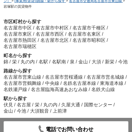
ン）
>
(事業用(賃貸))路線・駅から探す
>
名古屋市交通局名古屋市営東山線
>
岩塚駅の賃貸物件
市区町村から探す
名古屋市中区
/
名古屋市中村区
/
名古屋市千種区
/
名古屋市東区
/
名古屋市西区
/
名古屋市名東区
/
名古屋市熱田区
/
名古屋市北区
/
名古屋市昭和区
/
名古屋市瑞穂区
町名から探す
錦
/
栄
/
丸の内
/
名駅
/
名駅南
/
泉
/
金山
/
大須
/
新栄
/
今池
路線から探す
名古屋市営東山線
/
名古屋市営桜通線
/
名古屋市営名城線
/
名古屋市営鶴舞線
/
中央線
/
名鉄名古屋本線
/
東海道本線
/
名鉄瀬戸線
/
名古屋臨海高速あおなみ線
/
名鉄犬山線
駅から探す
伏見
/
名古屋
/
栄
/
丸の内
/
久屋大通
/
国際センター
/
金山
/
今池
/
大須観音
/
上前津
電話でお問い合わせ