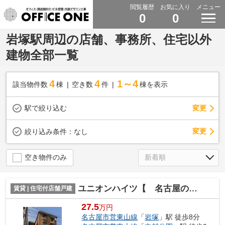
閲覧履歴
お気に入り
メニュー
0
0
岩塚駅周辺の店舗、事務所、住宅以外
建物全部一覧
4
4
1～4
該当物件数
棟
空き数
件
棟を表示
駅で絞り込む
変更
変更
絞り込み条件：
なし
空き物件のみ
ユニオンハイツ【 名古屋の貸事務所・貸オフィス 】
賃貸 | 住宅付店舗戸建
27.5
万円
名古屋市営東山線
「
岩塚
」駅 徒歩8分