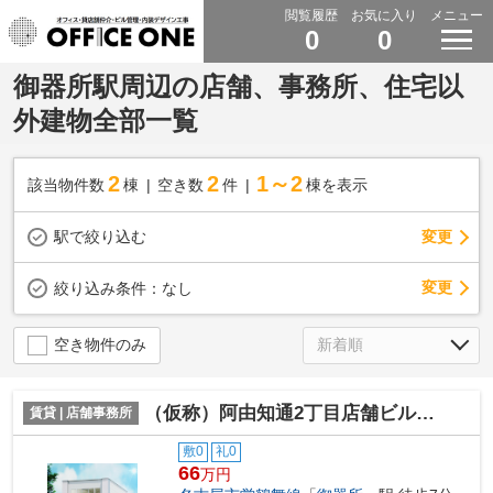
閲覧履歴
お気に入り
メニュー
0
0
御器所駅周辺の店舗、事務所、住宅以
外建物全部一覧
2
2
1～2
該当物件数
棟
空き数
件
棟を表示
駅で絞り込む
変更
変更
絞り込み条件：
なし
空き物件のみ
（仮称）阿由知通2丁目店舗ビル【 店舗系おすすめ 】
賃貸 | 店舗事務所
敷0
礼0
66
万円