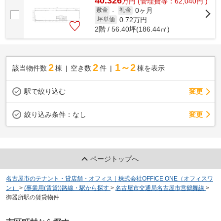
40.326
万
円
(管理費等：62,040円 )
0ヶ月
敷金
-
礼金
0.72
万円
坪単価
2階 / 56.40坪(186.44㎡)
2
2
1～2
該当物件数
棟
空き数
件
棟を表示
駅で絞り込む
変更
変更
絞り込み条件：
なし
ページトップへ
名古屋市のテナント・貸店舗・オフィス｜株式会社OFFICE ONE（オフィスワ
ン）
>
(事業用(賃貸))路線・駅から探す
>
名古屋市交通局名古屋市営鶴舞線
>
御器所駅の賃貸物件