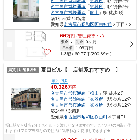
名古屋市営鶴舞線
「
御器所
」駅 徒歩7分
名古屋市営桜通線
「
御器所
」駅 徒歩7分
名古屋市営桜通線
「
吹上
」駅 徒歩8分
築1年未満 / 3階建
愛知県
名古屋市昭和区
阿由知通
２丁目7-2
66
万
円
(管理費等：- )
0ヶ月
敷金
-
礼金
1.09
万円
坪単価
1-3階 / 60.77坪(200.89㎡)
夏目ビル【 店舗系おすすめ 】
賃貸 | 店舗事務所
敷0
礼0
40.326
万円
名古屋市営桜通線
「
桜山
」駅 徒歩2分
名古屋市営鶴舞線
「
御器所
」駅 徒歩12分
名古屋市営桜通線
「
御器所
」駅 徒歩12分
築24年 / 3階建
愛知県
名古屋市昭和区
桜山町
４丁目71
桜山駅から徒歩2分！スケルトン渡しとなりますので、こだわりの内装が作
れます♪1フロア専有なので他店に気兼ねなく使用もできます★