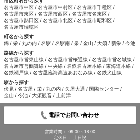
市区町村から探す
名古屋市中区
/
名古屋市中村区
/
名古屋市千種区
/
名古屋市東区
/
名古屋市西区
/
名古屋市名東区
/
名古屋市熱田区
/
名古屋市北区
/
名古屋市昭和区
/
名古屋市瑞穂区
町名から探す
錦
/
栄
/
丸の内
/
名駅
/
名駅南
/
泉
/
金山
/
大須
/
新栄
/
今池
路線から探す
名古屋市営東山線
/
名古屋市営桜通線
/
名古屋市営名城線
/
名古屋市営鶴舞線
/
中央線
/
名鉄名古屋本線
/
東海道本線
/
名鉄瀬戸線
/
名古屋臨海高速あおなみ線
/
名鉄犬山線
駅から探す
伏見
/
名古屋
/
栄
/
丸の内
/
久屋大通
/
国際センター
/
金山
/
今池
/
大須観音
/
上前津
電話でお問い合わせ
営業時間：
09:00～18:00
定休日：
土日祝