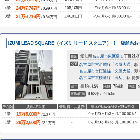
/
0.83
万円
24
万
7,747
円
4階
105,105円
-
/
0ヶ月
/
6ヶ月
/
33.00％
/
-
/
0.99
万円
31
万
6,716
円
8階
146,031円
-
/
0ヶ月
/
6ヶ月
/
33.00％
/
-
/
0.84
万円
IZUMI LEAD SQUARE（イズミ リード スクエア）【 店舗系
愛知県
名古屋市東区
泉
１丁目21-3
住所
交通
名古屋市営名城線
「
久屋大通
」駅
名古屋市営桜通線
「
久屋大通
」駅
名古屋市営桜通線
「
高岳
」駅 徒歩
築1年未満
7階建
築年
階数
構造
8.62坪 / 28.50㎡
坪数/面積
敷金/礼金/保証金/償却/敷引
所在階
賃料/坪単価
管理費・共益費
19
万
8,000
円
1階
-
0ヶ月
/
0ヶ月
/
3ヶ月
/
100.00％
/
-
/
2.3
万円
29
万
2,600
円
1階
-
0ヶ月
/
0ヶ月
/
3ヶ月
/
100.00％
/
-
/
2.1
万円