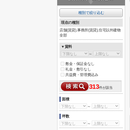
種別で絞り込む
現在の種別
店舗(賃貸),事務所(賃貸),住宅以外建物
全部
▼賃料
～
敷金・保証金なし
礼金・敷引なし
共益費・管理費込み
313
件が該当
面積
～
坪数
～