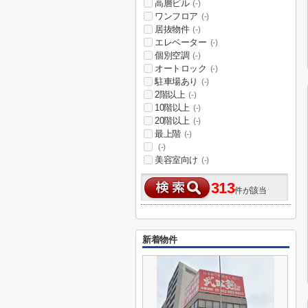
高層ビル
(-)
ワンフロア
(-)
居抜物件
(-)
エレベーター
(-)
個別空調
(-)
オートロック
(-)
駐車場あり
(-)
2階以上
(-)
10階以上
(-)
20階以上
(-)
最上階
(-)
(-)
美容室向け
(-)
313
件が該当
新着物件