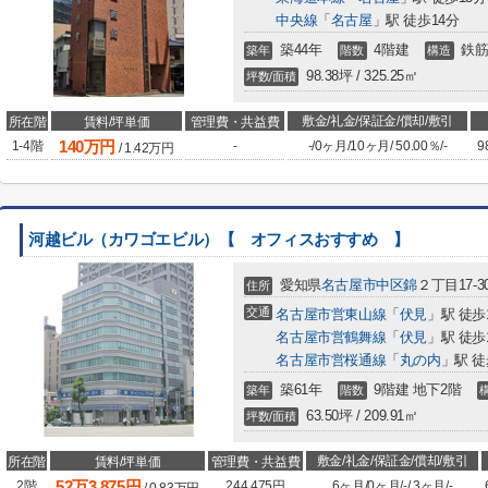
中央線
「
名古屋
」駅 徒歩14分
築44年
4階建
鉄筋
築年
階数
構造
98.38坪 / 325.25㎡
坪数/面積
敷金/礼金/保証金/償却/敷引
所在階
賃料/坪単価
管理費・共益費
140
万円
1-4階
-
-
/
0ヶ月
/
10ヶ月
/
50.00％
/
-
9
/
1.42
万円
河越ビル（カワゴエビル）【 オフィスおすすめ 】
愛知県
名古屋市中区
錦
２丁目17-3
住所
交通
名古屋市営東山線
「
伏見
」駅 徒歩
名古屋市営鶴舞線
「
伏見
」駅 徒歩
名古屋市営桜通線
「
丸の内
」駅 徒
築61年
9階建 地下2階
築年
階数
63.50坪 / 209.91㎡
坪数/面積
敷金/礼金/保証金/償却/敷引
所在階
賃料/坪単価
管理費・共益費
52
万
3,875
円
2階
244,475円
6ヶ月
/
0ヶ月
/
-
/
3ヶ月
/
-