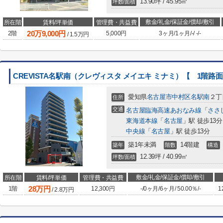
13.90坪 / 45.95㎡
坪数/面積
敷金/礼金/保証金/償却/敷引
所在階
賃料/坪単価
管理費・共益費
20
万
9,000
円
2階
5,000円
3ヶ月
/
1ヶ月
/
-
/
-
/
-
/
1.5
万円
CREVISTA名駅南（クレヴィスタ メイエキ ミナミ）【 1階路
愛知県
名古屋市中村区
名駅南
２丁目
住所
交通
名古屋臨海高速あおなみ線
「
ささ
東海道本線
「
名古屋
」駅 徒歩13分
中央線
「
名古屋
」駅 徒歩13分
築1年未満
14階建
築年
階数
構造
12.39坪 / 40.99㎡
坪数/面積
敷金/礼金/保証金/償却/敷引
所在階
賃料/坪単価
管理費・共益費
28
万円
1階
12,300円
-
/
0ヶ月
/
6ヶ月
/
50.00％
/
-
1
/
2.8
万円