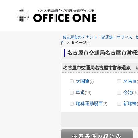
名古屋市のテナント・貸店舗・オフィス｜株式
件
>
5ページ目
名古屋市交通局名古屋市営桜通
名古屋市交通局名古屋市営桜通線
駅
太閤通
名古屋
(9)
車道
今池
(14)
(36
瑞穂運動場西
新瑞橋
(2)