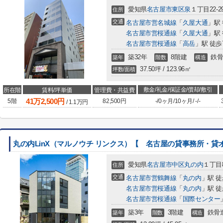
愛知県
名古屋市東区
泉
１丁目22-2
住所
交通
名古屋市営名城線
「
久屋大通
」駅
名古屋市営桜通線
「
久屋大通
」駅
名古屋市営桜通線
「
高岳
」駅 徒歩
築32年
8階建
鉄骨
築年
階数
構造
37.50坪 / 123.96㎡
坪数/面積
敷金/礼金/保証金/償却/敷引
所在階
賃料/坪単価
管理費・共益費
41
万
2,500
円
5階
82,500円
-
/
0ヶ月
/
10ヶ月
/
-
/
-
/
1.1
万円
丸の内LinX（マルノウチ リンクス）【 名古屋の貸事務所・貸
愛知県
名古屋市中区
丸の内
１丁目8
住所
交通
名古屋市営鶴舞線
「
丸の内
」駅 徒
名古屋市営桜通線
「
丸の内
」駅 徒
名古屋市営桜通線
「
国際センター
築3年
3階建
鉄骨
築年
階数
構造