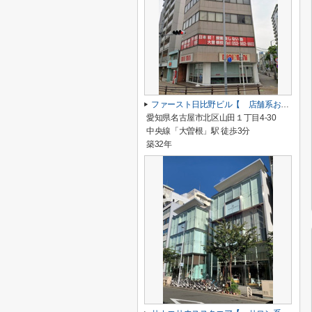
ファースト日比野ビル【 店舗系おすすめ 】
愛知県名古屋市北区山田１丁目4-30
中央線「大曽根」駅 徒歩3分
築32年