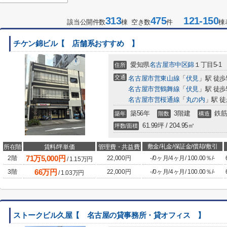
313
475
121-150
該当公開件数
棟 空き数
件
棟
チケン錦ビル【 店舗系おすすめ 】
愛知県
名古屋市中区
錦
１丁目5-1
住所
交通
名古屋市営東山線
「
伏見
」駅 徒歩
名古屋市営鶴舞線
「
伏見
」駅 徒歩
名古屋市営桜通線
「
丸の内
」駅 徒
築56年
3階建
鉄筋
築年
階数
構造
61.99坪 / 204.95㎡
坪数/面積
敷金/礼金/保証金/償却/敷引
所在階
賃料/坪単価
管理費・共益費
71
万
5,000
円
2階
22,000円
-
/
0ヶ月
/
4ヶ月
/
100.00％
/
-
/
1.15
万円
66
万円
3階
22,000円
-
/
0ヶ月
/
4ヶ月
/
100.00％
/
-
/
1.03
万円
ストークビル久屋【 名古屋の貸事務所・貸オフィス 】