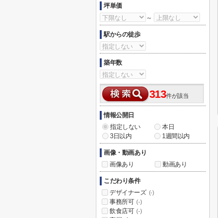
坪単価
～
駅からの徒歩
築年数
313
件が該当
情報公開日
指定しない
本日
3日以内
1週間以内
画像・動画あり
画像あり
動画あり
こだわり条件
デザイナーズ
(-)
事務所可
(-)
飲食店可
(-)