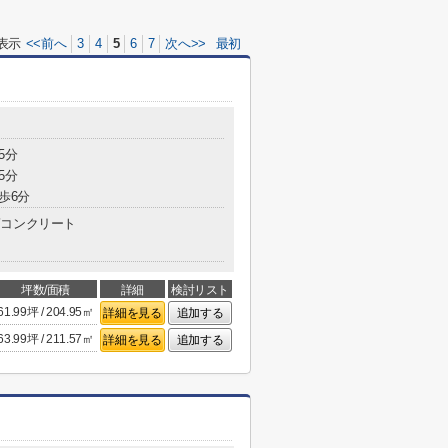
表示
<<前へ
3
4
5
6
7
次へ>>
最初
5分
5分
歩6分
コンクリート
坪数/面積
詳細
検討リスト
61.99坪 / 204.95㎡
詳細を見る
追加する
63.99坪 / 211.57㎡
詳細を見る
追加する