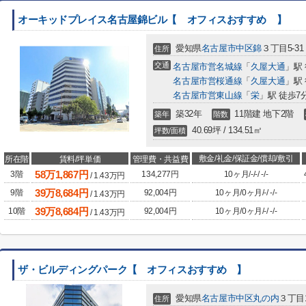
オーキッドプレイス名古屋錦ビル【 オフィスおすすめ 】
愛知県
名古屋市中区
錦
３丁目5-31
住所
交通
名古屋市営名城線
「
久屋大通
」駅
名古屋市営桜通線
「
久屋大通
」駅
名古屋市営東山線
「
栄
」駅 徒歩7
築32年
11階建 地下2階
築年
階数
40.69坪 / 134.51㎡
坪数/面積
敷金/礼金/保証金/償却/敷引
所在階
賃料/坪単価
管理費・共益費
58
万
1,867
円
3階
134,277円
10ヶ月
/
-
/
-
/
-
/
-
/
1.43
万円
39
万
8,684
円
9階
92,004円
10ヶ月
/
0ヶ月
/
-
/
-
/
-
/
1.43
万円
39
万
8,684
円
10階
92,004円
10ヶ月
/
0ヶ月
/
-
/
-
/
-
/
1.43
万円
ザ・ビルディングパーク【 オフィスおすすめ 】
愛知県
名古屋市中区
丸の内
３丁目1
住所