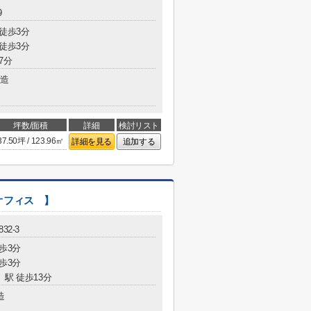
9
 徒歩3分
 徒歩3分
7分
造
坪数/面積
詳細
検討リスト
37.50坪 / 123.96㎡
詳細を見る
追加する
オフィス 】
32-3
歩3分
歩3分
」駅 徒歩13分
造