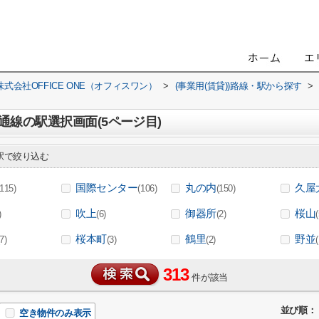
会社OFFICE ONE（オフィスワン）
>
(事業用(賃貸))路線・駅から探す
>
線の駅選択画面(5ページ目)
で絞り込む
国際センター
丸の内
久屋
(115)
(106)
(150)
吹上
御器所
桜山
)
(6)
(2)
(
桜本町
鶴里
野並
(7)
(3)
(2)
(
313
件が該当
並び順：
空き物件のみ表示