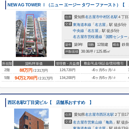
NEW AG TOWER Ⅰ（ニュー エージー タワー ファースト）
愛知県
名古屋市中村区
名駅
４丁目2
住所
交通
東海道本線
「
名古屋
」駅 徒歩5分
中央線
「
名古屋
」駅 徒歩5分
名古屋市営桜通線
「
国際センター
築9年
12階建
鉄骨
築年
階数
構造
38.06坪 / 125.85㎡
坪数/面積
敷金/礼金/保証金/償却/敷引
所在階
賃料/坪単価
管理費・共益費
88
万円
2階
126,720円
-
/
0ヶ月
/
5ヶ月
/
-
/
-
/
2.31
万円
94
万
2,700
円
5階
134,200円
-
/
0ヶ月
/
5ヶ月
/
-
/
-
/
2.31
万円
西区名駅2丁目貸ビル【 店舗系おすすめ 】
愛知県
名古屋市西区
名駅
２丁目17-
住所
交通
名古屋市営東山線
「
亀島
」駅 徒歩
東海道本線
「
名古屋
」駅 徒歩13分