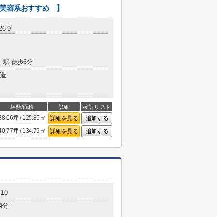
【 美容系おすすめ 】
6-9
」駅 徒歩6分
造
坪数/面積
詳細
検討リスト
38.06坪 / 125.85㎡
詳細を見る
追加する
40.77坪 / 134.79㎡
詳細を見る
追加する
10
4分