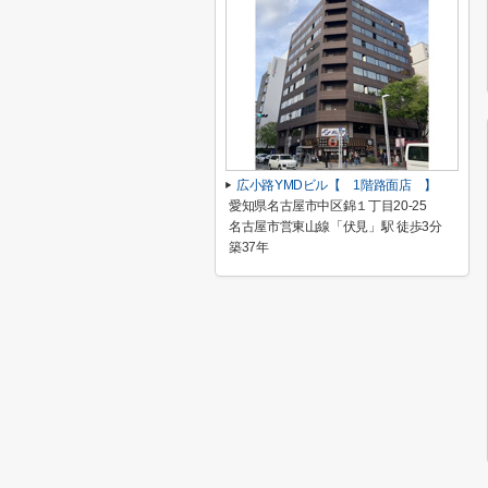
広小路YMDビル【 1階路面店 】
愛知県名古屋市中区錦１丁目20-25
名古屋市営東山線「伏見」駅 徒歩3分
築37年