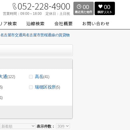
00
00
営業時間：
09:00～18:00
定休日：
土日祝
名古屋市交通局名古屋市営桜通線の賃貸物
大通
高岳
(122)
(41)
瑞穂区役所
5)
(5)
1)
表示件数：