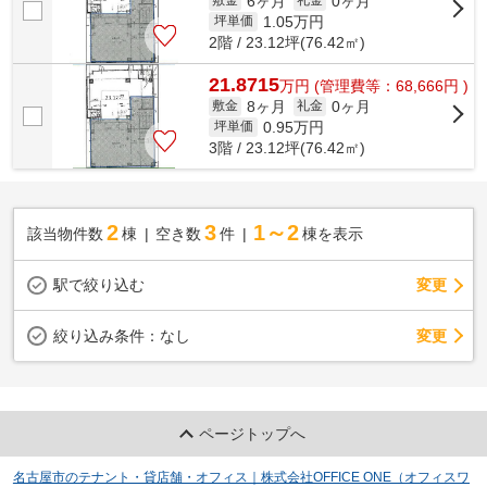
6ヶ月
0ヶ月
敷金
礼金
1.05
万円
坪単価
2階 / 23.12坪(76.42㎡)
21.8715
万
円
(管理費等：68,666円 )
8ヶ月
0ヶ月
敷金
礼金
0.95
万円
坪単価
3階 / 23.12坪(76.42㎡)
2
3
1～2
該当物件数
棟
空き数
件
棟を表示
駅で絞り込む
変更
変更
絞り込み条件：
なし
ページトップへ
名古屋市のテナント・貸店舗・オフィス｜株式会社OFFICE ONE（オフィスワ