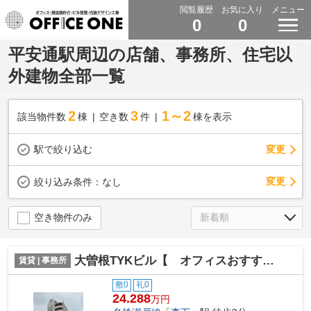
閲覧履歴
お気に入り
メニュー
0
0
平安通駅周辺の店舗、事務所、住宅以
外建物全部一覧
2
3
1～2
該当物件数
棟
空き数
件
棟を表示
駅で絞り込む
変更
変更
絞り込み条件：
なし
空き物件のみ
大曽根TYKビル【 オフィスおすすめ 】
賃貸 | 事務所
敷0
礼0
24.288
万円