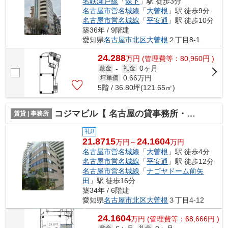
名鉄瀬戸線
「
森下
」駅 徒歩3分
名古屋市営名城線
「
大曽根
」駅 徒歩9分
名古屋市営名城線
「
平安通
」駅 徒歩10分
築36年 / 9階建
愛知県
名古屋市北区
大曽根
２丁目8-1
24.288
万
円
(管理費等：80,960円 )
0ヶ月
敷金
-
礼金
0.66
万円
坪単価
5階 / 36.80坪(121.65㎡)
コジマビル【 名古屋の貸事務所・貸オフィス 】
賃貸 | 事務所
礼0
21.8715
24.1604
万円～
万円
名古屋市営名城線
「
大曽根
」駅 徒歩4分
名古屋市営名城線
「
平安通
」駅 徒歩12分
名古屋市営名城線
「
ナゴヤドーム前矢
田
」駅 徒歩16分
築34年 / 6階建
愛知県
名古屋市北区
大曽根
３丁目4-12
24.1604
万
円
(管理費等：68,666円 )