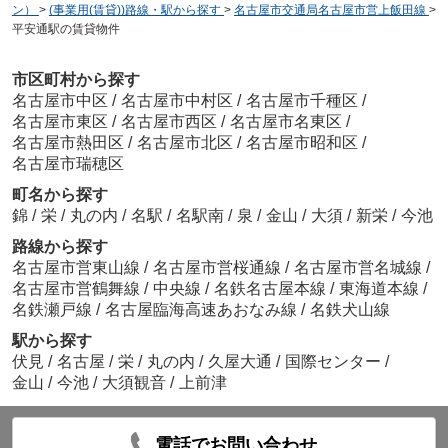
ン）
>
(事業用(賃貸))路線・駅から探す
>
名古屋市交通局名古屋市営上飯田線
>
平安通駅の賃貸物件
市区町村から探す
名古屋市中区
/
名古屋市中村区
/
名古屋市千種区
/
名古屋市東区
/
名古屋市西区
/
名古屋市名東区
/
名古屋市熱田区
/
名古屋市北区
/
名古屋市昭和区
/
名古屋市瑞穂区
町名から探す
錦
/
栄
/
丸の内
/
名駅
/
名駅南
/
泉
/
金山
/
大須
/
新栄
/
今池
路線から探す
名古屋市営東山線
/
名古屋市営桜通線
/
名古屋市営名城線
/
名古屋市営鶴舞線
/
中央線
/
名鉄名古屋本線
/
東海道本線
/
名鉄瀬戸線
/
名古屋臨海高速あおなみ線
/
名鉄犬山線
駅から探す
伏見
/
名古屋
/
栄
/
丸の内
/
久屋大通
/
国際センター
/
金山
/
今池
/
大須観音
/
上前津
電話でお問い合わせ