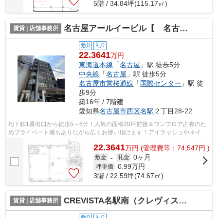
5階 / 34.84坪(115.17㎡)
名古屋アールイービル【 名古屋の貸事務所・貸オフィス 】
賃貸 | 店舗事務所
敷0
礼0
22.3641
万円
東海道本線
「
名古屋
」駅 徒歩5分
中央線
「
名古屋
」駅 徒歩5分
名古屋市営桜通線
「
国際センター
」駅 徒
歩9分
築16年 / 7階建
愛知県
名古屋市西区
名駅
２丁目28-22
地下鉄1番出口から徒歩5～6分！人気の面積20坪前後＆ワンフロア占有のた
めプライベート感もありながら広くお使い頂けます！アイラッシュやネイル
サロンにおすすめ♪（※1階エントランス...
22.3641
万
円
(管理費等：74,547円 )
0ヶ月
敷金
-
礼金
0.99
万円
坪単価
3階 / 22.59坪(74.67㎡)
CREVISTA名駅南（クレヴィスタ メイエキ ミナミ）【 1階路面店 】
賃貸 | 店舗事務所
敷0
礼0