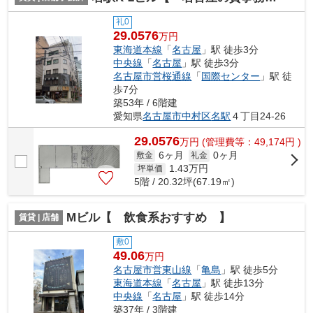
礼0
29.0576
万円
東海道本線
「
名古屋
」駅 徒歩3分
中央線
「
名古屋
」駅 徒歩3分
名古屋市営桜通線
「
国際センター
」駅 徒
歩7分
築53年 / 6階建
愛知県
名古屋市中村区
名駅
４丁目24-26
29.0576
万
円
(管理費等：49,174円 )
6ヶ月
0ヶ月
敷金
礼金
1.43
万円
坪単価
5階 / 20.32坪(67.19㎡)
Mビル【 飲食系おすすめ 】
賃貸 | 店舗
敷0
49.06
万円
名古屋市営東山線
「
亀島
」駅 徒歩5分
東海道本線
「
名古屋
」駅 徒歩13分
中央線
「
名古屋
」駅 徒歩14分
築37年 / 3階建