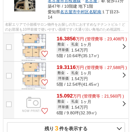
名古屋市営桜通線
「
名古屋
」駅 徒歩11分
築47年 / 10階建 地下1階
愛知県
名古屋市中村区
名駅南
１丁目23-
14
名駅エリアで小規模サロン物件をお探しの方におすすめなテナントビル！ど
のお部屋も10坪前後で使いやすい面積です♪大通り沿い角地のため視認性も
◎再開発で今後更に注目が集まる笹島エ...
16.3856
万
円
(管理費等：23,408円 )
1ヶ月
敷金
-
礼金
1.54
万円
坪単価
5階 / 10.64坪(35.17㎡)
19.3116
万
円
(管理費等：27,588円 )
1ヶ月
敷金
-
礼金
1.54
万円
坪単価
5階 / 12.54坪(41.45㎡)
15.092
万
円
(管理費等：21,560円 )
1ヶ月
敷金
-
礼金
1.54
万円
坪単価
6階 / 9.80坪(32.39㎡)
3
残り
件を表示する