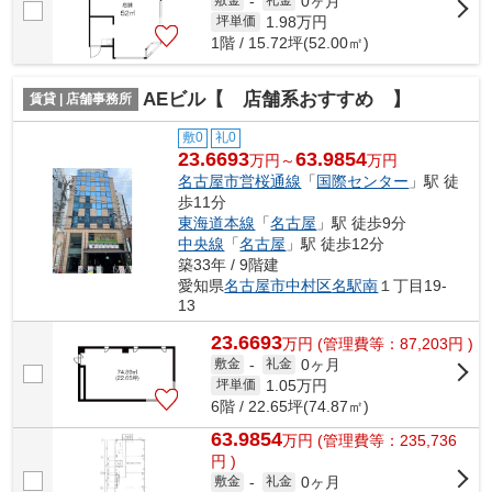
0ヶ月
敷金
-
礼金
1.98
万円
坪単価
1階 / 15.72坪(52.00㎡)
AEビル【 店舗系おすすめ 】
賃貸 | 店舗事務所
敷0
礼0
23.6693
63.9854
万円～
万円
名古屋市営桜通線
「
国際センター
」駅 徒
歩11分
東海道本線
「
名古屋
」駅 徒歩9分
中央線
「
名古屋
」駅 徒歩12分
築33年 / 9階建
愛知県
名古屋市中村区
名駅南
１丁目19-
13
23.6693
万
円
(管理費等：87,203円 )
0ヶ月
敷金
-
礼金
1.05
万円
坪単価
6階 / 22.65坪(74.87㎡)
63.9854
万
円
(管理費等：235,736
円 )
0ヶ月
敷金
-
礼金