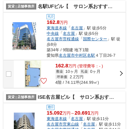
名駅UFビル【 サロン系おすすめ 】
賃貸 | 店舗事務所
礼0
162.8
万円
東海道本線
「
名古屋
」駅 徒歩5分
中央線
「
名古屋
」駅 徒歩5分
名古屋市営桜通線
「
国際センター
」駅 徒
歩8分
築34年 / 9階建 地下1階
愛知県
名古屋市中村区
名駅
４丁目26-7
162.8
万
円
(管理費等：- )
10ヶ月
0ヶ月
敷金
礼金
2.2
万円
坪単価
4階 / 74.11坪(244.99㎡)
ISE名古屋ビル【 サロン系おすすめ 】
賃貸 | 店舗事務所
敷0
15.092
20.691
万円～
万円
東海道本線
「
名古屋
」駅 徒歩11分
名古屋市営東山線
「
名古屋
」駅 徒歩11分