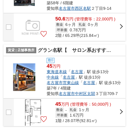
築58年 / 6階建
愛知県
名古屋市西区
名駅
２丁目9-14
50.6
万
円
(管理費等：22,000円 )
6ヶ月
0ヶ月
敷金
礼金
0.78
万円
坪単価
2階 / 65.29坪(215.84㎡)
グラン名駅【 サロン系おすすめ 】
賃貸 | 店舗事務所
敷0
45
万円
東海道本線
「
名古屋
」駅 徒歩13分
中央線
「
名古屋
」駅 徒歩13分
名古屋市営東山線
「
名古屋
」駅 徒歩13分
築7年 / 4階建
愛知県
名古屋市中村区
太閤
３丁目709-7
45
万
円
(管理費等：50,000円 )
1ヶ月
敷金
-
礼金
1.6
万円
坪単価
1階 / 28.07坪(92.81㎡)