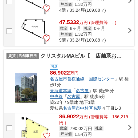
1.32
万円
坪単価
4階 / 33.24坪(109.88㎡)
47.5332
万
円
(管理費等：- )
8ヶ月
0ヶ月
敷金
礼金
1.32
万円
坪単価
9階 / 33.24坪(109.88㎡)
クリスタルMAビル【 店舗系おすすめ 】
賃貸 | 店舗事務所
礼0
86.9022
万円
名古屋市営桜通線
「
国際センター
」駅 徒
歩1分
東海道本線
「
名古屋
」駅 徒歩5分
中央線
「
名古屋
」駅 徒歩5分
築22年 / 9階建 地下1階
愛知県
名古屋市中村区
名駅
４丁目1-3
86.9022
万
円
(管理費等：186,219
円 )
790.02万円
敷金
礼金
-
1.54
万円
坪単価