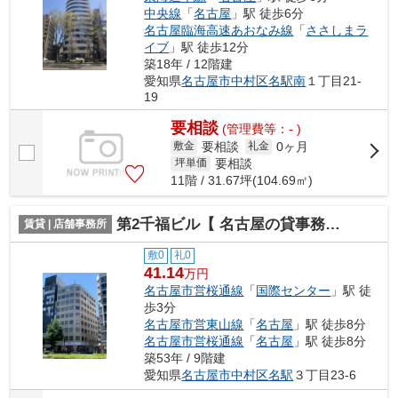
中央線
「
名古屋
」駅 徒歩6分
名古屋臨海高速あおなみ線
「
ささしまラ
イブ
」駅 徒歩12分
築18年 / 12階建
愛知県
名古屋市中村区
名駅南
１丁目21-
19
要相談
(管理費等：- )
要相談
0ヶ月
敷金
礼金
要相談
坪単価
11階 / 31.67坪(104.69㎡)
第2千福ビル【 名古屋の貸事務所・貸オフィス 】
賃貸 | 店舗事務所
敷0
礼0
41.14
万円
名古屋市営桜通線
「
国際センター
」駅 徒
歩3分
名古屋市営東山線
「
名古屋
」駅 徒歩8分
名古屋市営桜通線
「
名古屋
」駅 徒歩8分
築53年 / 9階建
愛知県
名古屋市中村区
名駅
３丁目23-6