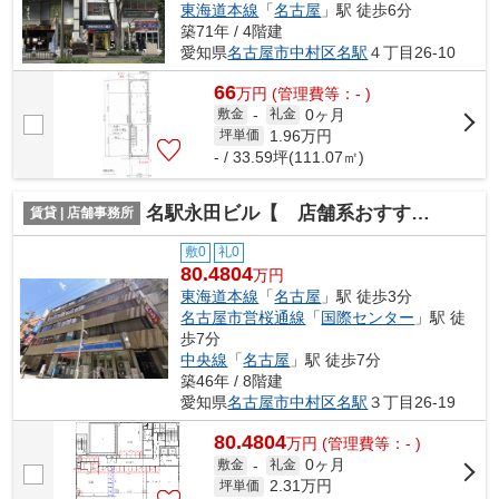
東海道本線
「
名古屋
」駅 徒歩6分
築71年 / 4階建
愛知県
名古屋市中村区
名駅
４丁目26-10
66
万
円
(管理費等：- )
0ヶ月
敷金
-
礼金
1.96
万円
坪単価
- / 33.59坪(111.07㎡)
名駅永田ビル【 店舗系おすすめ 】
賃貸 | 店舗事務所
敷0
礼0
80.4804
万円
東海道本線
「
名古屋
」駅 徒歩3分
名古屋市営桜通線
「
国際センター
」駅 徒
歩7分
中央線
「
名古屋
」駅 徒歩7分
築46年 / 8階建
愛知県
名古屋市中村区
名駅
３丁目26-19
80.4804
万
円
(管理費等：- )
0ヶ月
敷金
-
礼金
2.31
万円
坪単価