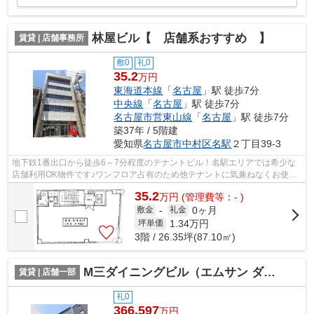
林屋ビル【 店舗系おすすめ 】
賃貸 | 店舗事務所
敷0
礼0
35.2
万円
東海道本線
「
名古屋
」駅 徒歩7分
中央線
「
名古屋
」駅 徒歩7分
名古屋市営東山線
「
名古屋
」駅 徒歩7分
築37年 / 5階建
愛知県
名古屋市中村区
名駅
２丁目39-3
地下鉄1番出口から徒歩6～7分程度のテナントビル！名駅エリアでは希少な
店舗利用OK物件です♪ワンフロア占有のため他テナントに気兼ねなくお使い
頂けます。エステサロンおすすめ！
35.2
万
円
(管理費等：- )
0ヶ月
敷金
-
礼金
1.34
万円
坪単価
3階 / 26.35坪(87.10㎡)
M三ダイニングビル（エムサン ダイニングビル）【 飲食系おすすめ 】
賃貸 | 店舗一部
礼0
366.597
万円