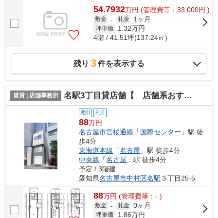
54.7932
万
円
(管理費等：33,000円 )
1ヶ月
敷金
-
礼金
1.32
万円
坪単価
4階 / 41.51坪(137.24㎡)
3
残り
件を表示する
名駅3丁目貸店舗【 店舗系おすすめ 】
賃貸 | 店舗事務所
敷0
礼0
88
万円
名古屋市営桜通線
「
国際センター
」駅 徒
歩4分
東海道本線
「
名古屋
」駅 徒歩4分
中央線
「
名古屋
」駅 徒歩4分
予定 / 3階建
愛知県
名古屋市中村区
名駅
３丁目25-5
88
万
円
(管理費等：- )
0ヶ月
敷金
-
礼金
1.86
万円
坪単価