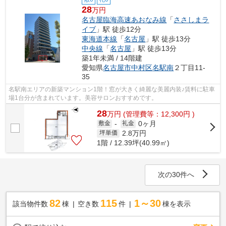
28
万円
名古屋臨海高速あおなみ線
「
ささしまラ
イブ
」駅 徒歩12分
東海道本線
「
名古屋
」駅 徒歩13分
中央線
「
名古屋
」駅 徒歩13分
築1年未満 / 14階建
愛知県
名古屋市中村区
名駅南
２丁目11-
35
名駅南エリアの新築マンション1階！窓が大きく綺麗な美麗内装♪賃料に駐車
場1台分が含まれています。美容サロンおすすめです。
28
万
円
(管理費等：12,300円 )
0ヶ月
敷金
-
礼金
2.8
万円
坪単価
1階 / 12.39坪(40.99㎡)
次の30件へ
82
115
1～30
該当物件数
棟
空き数
件
棟を表示