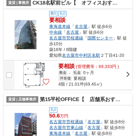
CK18名駅前ビル【 オフィスおすすめ 】
賃貸 | 事務所
敷0
礼0
要相談
東海道本線
「
名古屋
」駅 徒歩6分
中央線
「
名古屋
」駅 徒歩6分
名古屋市営桜通線
「
国際センター
」駅 徒
歩10分
築18年 / 8階建
愛知県
名古屋市中村区
名駅
２丁目41-20
要相談
(管理費等：69,333円 )
0ヶ月
敷金
-
礼金
要相談
坪単価
4階 / 21.01坪(69.45㎡)
第15平松OFFICE【 店舗系おすすめ 】
賃貸 | 店舗事務所
礼0
50.6
万円
名古屋市営桜通線
「
名古屋
」駅 徒歩8分
名古屋市営東山線
「
名古屋
」駅 徒歩8分
東海道本線
「
名古屋
」駅 徒歩8分