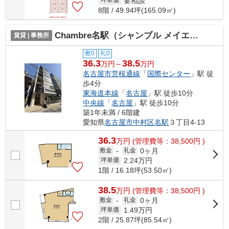
要相談
坪単価
8階 / 49.94坪(165.09㎡)
Chambre名駅（シャンブル メイエキ）【 オフィスおすすめ 】
賃貸 | 事務所
敷0
礼0
36.3
38.5
万円～
万円
名古屋市営桜通線
「
国際センター
」駅 徒
歩4分
東海道本線
「
名古屋
」駅 徒歩10分
中央線
「
名古屋
」駅 徒歩10分
築1年未満 / 6階建
愛知県
名古屋市中村区
名駅
３丁目4-13
36.3
万
円
(管理費等：38,500円 )
0ヶ月
敷金
-
礼金
2.24
万円
坪単価
1階 / 16.18坪(53.50㎡)
38.5
万
円
(管理費等：38,500円 )
0ヶ月
敷金
-
礼金
1.49
万円
坪単価
2階 / 25.87坪(85.54㎡)