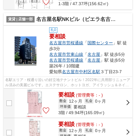
1-3階 / 47.37坪(156.62㎡)
名古屋名駅NKビル（ビエラ名古屋名駅）【 サロン系おすすめ 】
賃貸 | 店舗一部
礼0
要相談
名古屋市営桜通線
「
国際センター
」駅 徒
歩3分
名古屋市営東山線
「
名古屋
」駅 徒歩5分
名古屋市営桜通線
「
名古屋
」駅 徒歩5分
築26年 / 10階建
愛知県
名古屋市中村区
名駅
３丁目23-7
名駅エリア・桜通り沿いの好立地テナントビル！2022年に共用部リニューア
ル済みの美麗ビルです。エステサロン、ホットヨガ、アイラッシュ＆ネイル
など20～40代の女性をターゲットにし...
要相談
(管理費等：- )
12ヶ月
0ヶ月
敷金
礼金
要相談
坪単価
3階 / 49.94坪(165.09㎡)
要相談
(管理費等：- )
12ヶ月
0ヶ月
敷金
礼金