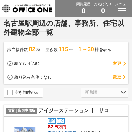
閲覧履歴
お気に入り
メニュー
0
0
名古屋駅周辺の店舗、事務所、住宅以
外建物全部一覧
82
115
1～30
該当物件数
棟
空き数
件
棟を表示
駅で絞り込む
変更
変更
絞り込み条件：
なし
空き物件のみ
アイジーステーション【 サロン系おすすめ 】
賃貸 | 店舗事務所
敷0
礼0
82.5
万円