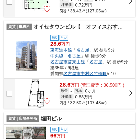
0.72
万円
坪単価
5階 / 38.43坪(127.05㎡)
オイセタウンビル【 オフィスおすすめ 】
賃貸 | 事務所
敷0
礼0
28.6
万円
東海道本線
「
名古屋
」駅 徒歩9分
中央線
「
名古屋
」駅 徒歩9分
名古屋市営東山線
「
名古屋
」駅 徒歩9分
築35年 / 9階建
愛知県
名古屋市中村区
竹橋町
5-10
28.6
万
円
(管理費等：38,500円 )
0ヶ月
敷金
-
礼金
0.88
万円
坪単価
2階 / 32.50坪(107.43㎡)
堀田ビル
賃貸 | 店舗事務所
敷0
礼0
66
万円