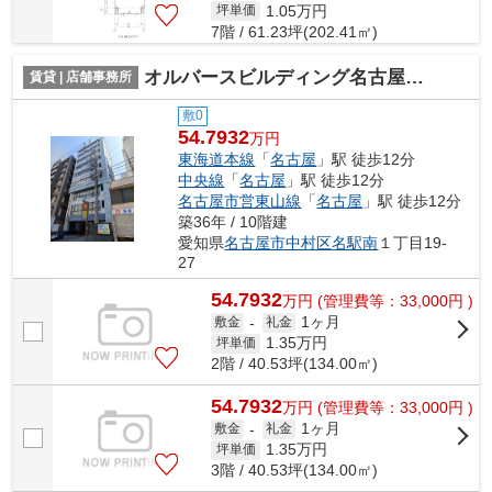
1.05
万円
坪単価
7階 / 61.23坪(202.41㎡)
オルバースビルディング名古屋【 サロン系おすすめ 】
賃貸 | 店舗事務所
敷0
54.7932
万円
東海道本線
「
名古屋
」駅 徒歩12分
中央線
「
名古屋
」駅 徒歩12分
名古屋市営東山線
「
名古屋
」駅 徒歩12分
築36年 / 10階建
愛知県
名古屋市中村区
名駅南
１丁目19-
27
54.7932
万
円
(管理費等：33,000円 )
1ヶ月
敷金
-
礼金
1.35
万円
坪単価
2階 / 40.53坪(134.00㎡)
54.7932
万
円
(管理費等：33,000円 )
1ヶ月
敷金
-
礼金
1.35
万円
坪単価
3階 / 40.53坪(134.00㎡)