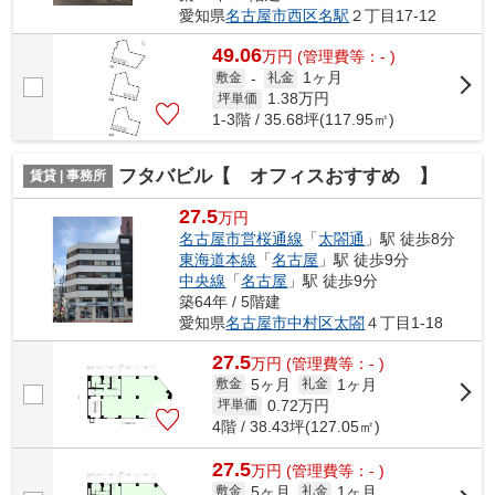
愛知県
名古屋市西区
名駅
２丁目17-12
49.06
万
円
(管理費等：- )
1ヶ月
敷金
-
礼金
1.38
万円
坪単価
1-3階 / 35.68坪(117.95㎡)
フタバビル【 オフィスおすすめ 】
賃貸 | 事務所
27.5
万円
名古屋市営桜通線
「
太閤通
」駅 徒歩8分
東海道本線
「
名古屋
」駅 徒歩9分
中央線
「
名古屋
」駅 徒歩9分
築64年 / 5階建
愛知県
名古屋市中村区
太閤
４丁目1-18
27.5
万
円
(管理費等：- )
5ヶ月
1ヶ月
敷金
礼金
0.72
万円
坪単価
4階 / 38.43坪(127.05㎡)
27.5
万
円
(管理費等：- )
5ヶ月
1ヶ月
敷金
礼金