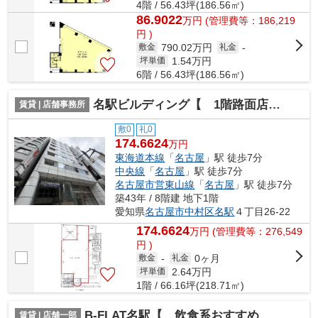
4階 / 56.43坪(186.56㎡)
86.9022
万
円
(管理費等：186,219
円 )
790.02万円
敷金
礼金
-
1.54
万円
坪単価
6階 / 56.43坪(186.56㎡)
名駅ビルディング【 1階路面店 】
賃貸 | 店舗事務所
敷0
礼0
174.6624
万円
東海道本線
「
名古屋
」駅 徒歩7分
中央線
「
名古屋
」駅 徒歩7分
名古屋市営東山線
「
名古屋
」駅 徒歩7分
築43年 / 8階建 地下1階
愛知県
名古屋市中村区
名駅
４丁目26-22
174.6624
万
円
(管理費等：276,549
円 )
0ヶ月
敷金
-
礼金
2.64
万円
坪単価
1階 / 66.16坪(218.71㎡)
B-FLAT名駅【 飲食系おすすめ 】
賃貸 | 店舗一部