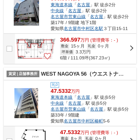
東海道本線
「
名古屋
」駅 徒歩2分
中央線
「
名古屋
」駅 徒歩2分
名古屋市営東山線
「
名古屋
」駅 徒歩2分
築17年 / 9階建 地下1階
愛知県
名古屋市中村区
名駅
３丁目15-11
366.597
万
円
(管理費等：- )
15ヶ月
0ヶ月
敷金
礼金
3.3
万円
坪単価
6階 / 111.09坪(367.23㎡)
WEST NAGOYA 56（ウエストナゴヤ56）【 店舗系おすすめ 】
賃貸 | 店舗事務所
礼0
47.5332
万円
東海道本線
「
名古屋
」駅 徒歩5分
中央線
「
名古屋
」駅 徒歩5分
名古屋市営東山線
「
名古屋
」駅 徒歩5分
築33年 / 9階建
愛知県
名古屋市中村区
椿町
5-6
47.5332
万
円
(管理費等：- )
8ヶ月
0ヶ月
敷金
礼金