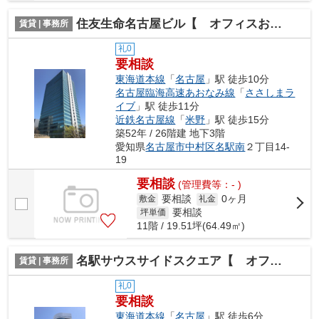
住友生命名古屋ビル【 オフィスおすすめ 】
賃貸 | 事務所
礼0
要相談
東海道本線
「
名古屋
」駅 徒歩10分
名古屋臨海高速あおなみ線
「
ささしまラ
イブ
」駅 徒歩11分
近鉄名古屋線
「
米野
」駅 徒歩15分
築52年 / 26階建 地下3階
愛知県
名古屋市中村区
名駅南
２丁目14-
19
要相談
(管理費等：- )
要相談
0ヶ月
敷金
礼金
要相談
坪単価
11階 / 19.51坪(64.49㎡)
名駅サウスサイドスクエア【 オフィスおすすめ 】
賃貸 | 事務所
礼0
要相談
東海道本線
「
名古屋
」駅 徒歩6分