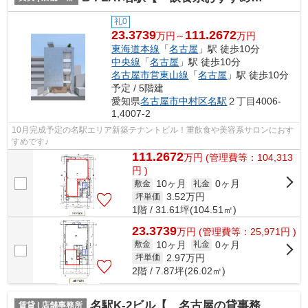
礼0
23.3739
111.2672
万円～
万円
東海道本線
「
名古屋
」駅 徒歩10分
中央線
「
名古屋
」駅 徒歩10分
名古屋市営東山線
「
名古屋
」駅 徒歩10分
予定 / 5階建
愛知県
名古屋市中村区
名駅
２丁目4006-
1,4007-2
10月完成予定の名駅エリア新築テナントビル！重飲食や美容系サロンにおす
すめです♪
111.2672
万
円
(管理費等：104,313
円 )
10ヶ月
0ヶ月
敷金
礼金
3.52
万円
坪単価
1階 / 31.61坪(104.51㎡)
23.3739
万
円
(管理費等：25,971円 )
10ヶ月
0ヶ月
敷金
礼金
2.97
万円
坪単価
2階 / 7.87坪(26.02㎡)
名駅K-2ビル【 名古屋の貸事務所・貸オフィス 】
賃貸 | 店舗事務所