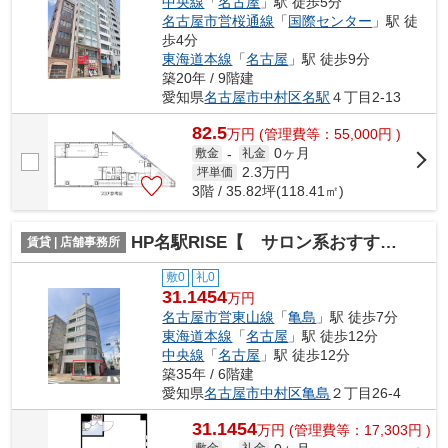
中央線
「
名古屋
」駅 徒歩5分
名古屋市営桜通線
「
国際センター
」駅 徒
歩4分
東海道本線
「
名古屋
」駅 徒歩9分
築20年 / 9階建
愛知県
名古屋市中村区
名駅
４丁目2-13
82.5
万
円
(管理費等：55,000円 )
0ヶ月
敷金
-
礼金
2.3
万円
坪単価
3階 / 35.82坪(118.41㎡)
HP名駅RISE【 サロン系おすすめ 】
賃貸 | 店舗事務所
敷0
礼0
31.1454
万円
名古屋市営東山線
「
亀島
」駅 徒歩7分
東海道本線
「
名古屋
」駅 徒歩12分
中央線
「
名古屋
」駅 徒歩12分
築35年 / 6階建
愛知県
名古屋市中村区
亀島
２丁目26-4
31.1454
万
円
(管理費等：17,303円 )