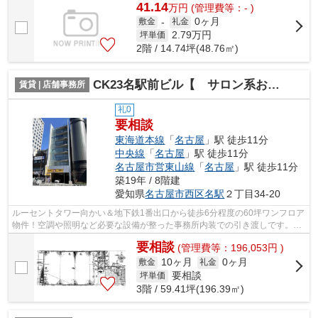
41.14
万
円
(管理費等：- )
0ヶ月
敷金
-
礼金
2.79
万円
坪単価
2階 / 14.74坪(48.76㎡)
CK23名駅前ビル【 サロン系おすすめ 】
賃貸 | 店舗事務所
礼0
要相談
東海道本線
「
名古屋
」駅 徒歩11分
中央線
「
名古屋
」駅 徒歩11分
名古屋市営東山線
「
名古屋
」駅 徒歩11分
築19年 / 8階建
愛知県
名古屋市西区
名駅
２丁目34-20
ルーセントタワー向かい＆地下鉄1番出口から徒歩6分程度の60坪ワンフロア
物件！空調や照明など必要な設備が整った事務所内装での引き渡しです。ク
リニック、美容系サロンにおすすめ♪
要相談
(管理費等：196,053円 )
10ヶ月
0ヶ月
敷金
礼金
要相談
坪単価
3階 / 59.41坪(196.39㎡)