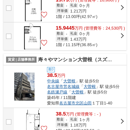
0ヶ月
敷金
-
礼金
1.21
万円
坪単価
1階 / 13.00坪(42.97㎡)
15.9445
万
円
(管理費等：24,530円 )
0ヶ月
敷金
-
礼金
1.43
万円
坪単価
1階 / 11.15坪(36.85㎡)
寿々やマンション大曽根（スズヤ マンション オオゾネ）【 名古屋の貸事務所・貸オフィス 】
賃貸 | 店舗事務所
敷0
38.5
万円
中央線
「
大曽根
」駅 徒歩5分
名古屋市営名城線
「
大曽根
」駅 徒歩5分
名鉄瀬戸線
「
大曽根
」駅 徒歩5分
築45年 / 11階建
愛知県
名古屋市北区
山田
１丁目1-40
38.5
万
円
(管理費等：- )
1ヶ月
敷金
-
礼金
1.18
万円
坪単価