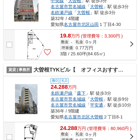
中央線
「
大曽根
」駅 徒歩3分
名古屋市営名城線
「
大曽根
」駅 徒歩3分
名鉄瀬戸線
「
大曽根
」駅 徒歩3分
築32年 / 4階建
愛知県
名古屋市北区
山田
１丁目4-30
19.8
万
円
(管理費等：3,300円 )
0ヶ月
敷金
-
礼金
0.77
万円
坪単価
3階 / 25.60坪(84.65㎡)
大曽根TYKビル【 オフィスおすすめ 】
賃貸 | 事務所
敷0
礼0
24.288
万円
名鉄瀬戸線
「
森下
」駅 徒歩3分
名古屋市営名城線
「
大曽根
」駅 徒歩9分
名古屋市営名城線
「
平安通
」駅 徒歩10分
築36年 / 9階建
愛知県
名古屋市北区
大曽根
２丁目8-1
24.288
万
円
(管理費等：80,960円 )
0ヶ月
敷金
-
礼金