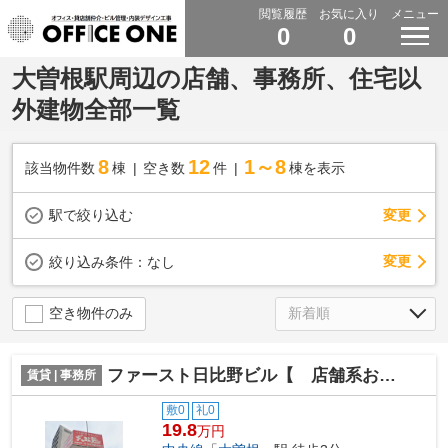
閲覧履歴
お気に入り
メニュー
0
0
大曽根駅周辺の店舗、事務所、住宅以
外建物全部一覧
8
12
1～8
該当物件数
棟
空き数
件
棟を表示
駅で絞り込む
変更
変更
絞り込み条件：
なし
空き物件のみ
ファースト日比野ビル【 店舗系おすすめ 】
賃貸 | 事務所
敷0
礼0
19.8
万円