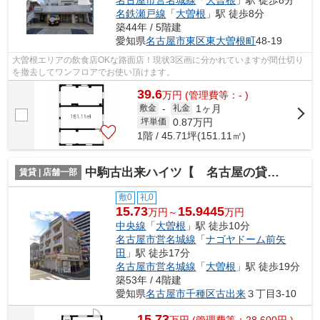
名鉄瀬戸線
「
大曽根
」駅 徒歩8分
築44年 / 5階建
愛知県
名古屋市東区
東大曽根町
48-19
大曽根エリアの飲食店OKな路面店！現状3区画に分かれていますが間仕切り
を撤去してワンフロアでお使い頂けます。
39.6
万
円
(管理費等：- )
1ヶ月
敷金
-
礼金
0.87
万円
坪単価
1階 / 45.71坪(151.11㎡)
中駒古出来ハイツ【 名古屋の貸事務所・貸オフィス 】
賃貸 | 店舗一部
敷0
礼0
15.73
15.9445
万円～
万円
中央線
「
大曽根
」駅 徒歩10分
名古屋市営名城線
「
ナゴヤドーム前矢
田
」駅 徒歩17分
名古屋市営名城線
「
大曽根
」駅 徒歩19分
築53年 / 4階建
愛知県
名古屋市千種区
古出来
３丁目3-10
15.73
万
円
(管理費等：28,600円 )