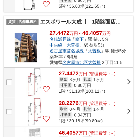
0.66
万円
坪単価
5階 / 36.80坪(121.65㎡)
エスポワール大成【 1階路面店 】
賃貸 | 店舗事務所
27.4472
46.4057
万円～
万円
名鉄瀬戸線
「
森下
」駅 徒歩5分
中央線
「
大曽根
」駅 徒歩5分
名古屋市営名城線
「
大曽根
」駅 徒歩5分
築36年 / 8階建
愛知県
名古屋市北区
大曽根
２丁目11-5
27.4472
万
円
(管理費等：- )
8ヶ月
1ヶ月
敷金
礼金
0.88
万円
坪単価
1階 / 31.19坪(103.11㎡)
28.2276
万
円
(管理費等：- )
8ヶ月
1ヶ月
敷金
礼金
0.94
万円
坪単価
1階 / 30.18坪(99.80㎡)
46.4057
万
円
(管理費等：- )