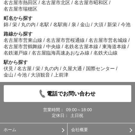
名古屋市熱田区
/
名古屋市北区
/
名古屋市昭和区
/
名古屋市瑞穂区
町名から探す
錦
/
栄
/
丸の内
/
名駅
/
名駅南
/
泉
/
金山
/
大須
/
新栄
/
今池
路線から探す
名古屋市営東山線
/
名古屋市営桜通線
/
名古屋市営名城線
/
名古屋市営鶴舞線
/
中央線
/
名鉄名古屋本線
/
東海道本線
/
名鉄瀬戸線
/
名古屋臨海高速あおなみ線
/
名鉄犬山線
駅から探す
伏見
/
名古屋
/
栄
/
丸の内
/
久屋大通
/
国際センター
/
金山
/
今池
/
大須観音
/
上前津
電話でお問い合わせ
営業時間：
09:00～18:00
定休日：
土日祝
ホーム
会社概要