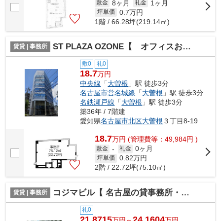
8ヶ月
1ヶ月
敷金
礼金
0.7
万円
坪単価
1階 / 66.28坪(219.14㎡)
ST PLAZA OZONE【 オフィスおすすめ 】
賃貸 | 事務所
敷0
礼0
18.7
万円
中央線
「
大曽根
」駅 徒歩3分
名古屋市営名城線
「
大曽根
」駅 徒歩3分
名鉄瀬戸線
「
大曽根
」駅 徒歩3分
築36年 / 7階建
愛知県
名古屋市北区
大曽根
３丁目8-19
18.7
万
円
(管理費等：49,984円 )
0ヶ月
敷金
-
礼金
0.82
万円
坪単価
2階 / 22.72坪(75.10㎡)
コジマビル【 名古屋の貸事務所・貸オフィス 】
賃貸 | 事務所
礼0
21.8715
24.1604
万円～
万円