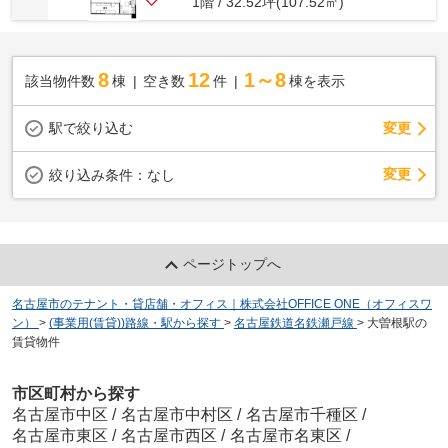
1階 / 32.52坪(107.52㎡)
8
12
1～8
該当物件数
棟
空き数
件
棟を表示
駅で絞り込む
変更
変更
絞り込み条件：
なし
ページトップへ
名古屋市のテナント・貸店舗・オフィス｜株式会社OFFICE ONE（オフィスワ
ン）
>
(事業用(賃貸))路線・駅から探す
>
名古屋鉄道名鉄瀬戸線
>
大曽根駅の
賃貸物件
市区町村から探す
名古屋市中区
/
名古屋市中村区
/
名古屋市千種区
/
名古屋市東区
/
名古屋市西区
/
名古屋市名東区
/