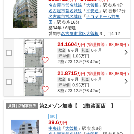
名古屋市営名城線
「
大曽根
」駅 徒歩4分
名古屋市営名城線
「
平安通
」駅 徒歩12分
名古屋市営名城線
「
ナゴヤドーム前矢
田
」駅 徒歩16分
築34年 / 6階建
愛知県
名古屋市北区
大曽根
３丁目4-12
24.1604
万
円
(管理費等：68,666円 )
6ヶ月
0ヶ月
敷金
礼金
1.05
万円
坪単価
2階 / 23.12坪(76.42㎡)
21.8715
万
円
(管理費等：68,666円 )
8ヶ月
0ヶ月
敷金
礼金
0.95
万円
坪単価
3階 / 23.12坪(76.42㎡)
第2メゾン加藤【 1階路面店 】
賃貸 | 店舗事務所
敷0
39.6
万円
中央線
「
大曽根
」駅 徒歩8分
名古屋市営名城線
「
大曽根
」駅 徒歩8分