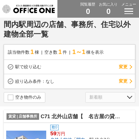
閲覧履歴
お気に入り
メニュー
0
0
間内駅周辺の店舗、事務所、住宅以外
建物全部一覧
1
1
1～1
該当物件数
棟
空き数
件
棟を表示
駅で絞り込む
変更
変更
絞り込み条件：
なし
空き物件のみ
C71 北外山店舗【 名古屋の貸事務所・貸オフィス 】
賃貸 | 店舗事務所
敷0
59
万円