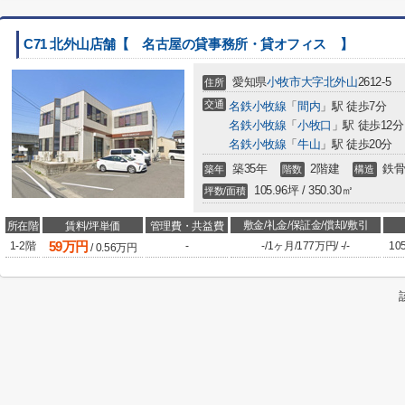
C71 北外山店舗【 名古屋の貸事務所・貸オフィス 】
愛知県
小牧市
大字北外山
2612-5
住所
交通
名鉄小牧線
「
間内
」駅 徒歩7分
名鉄小牧線
「
小牧口
」駅 徒歩12分
名鉄小牧線
「
牛山
」駅 徒歩20分
築35年
2階建
鉄骨
築年
階数
構造
105.96坪 / 350.30㎡
坪数/面積
敷金/礼金/保証金/償却/敷引
所在階
賃料/坪単価
管理費・共益費
59
万円
1-2階
-
-
/
1ヶ月
/
177万円
/
-
/
-
10
/
0.56
万円