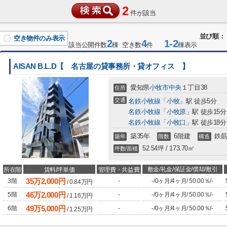
2
件が該当
並び順：
空き物件のみ表示
2
4
1-2
該当公開件数
棟 空き数
件
棟表示
AISAN B.L.D【 名古屋の貸事務所・貸オフィス 】
愛知県
小牧市
中央
１丁目38
住所
交通
名鉄小牧線
「
小牧
」駅 徒歩5分
名鉄小牧線
「
小牧原
」駅 徒歩15分
名鉄小牧線
「
小牧口
」駅 徒歩18分
築35年
6階建
鉄筋
築年
階数
構造
52.54坪 / 173.70㎡
坪数/面積
敷金/礼金/保証金/償却/敷引
所在階
賃料/坪単価
管理費・共益費
35
万
2,000
円
3階
-
-
/
0ヶ月
/
4ヶ月
/
50.00％
/
-
/
0.84
万円
46
万
2,000
円
5階
-
-
/
0ヶ月
/
4ヶ月
/
50.00％
/
-
/
1.16
万円
49
万
5,000
円
6階
-
-
/
0ヶ月
/
4ヶ月
/
50.00％
/
-
/
1.25
万円