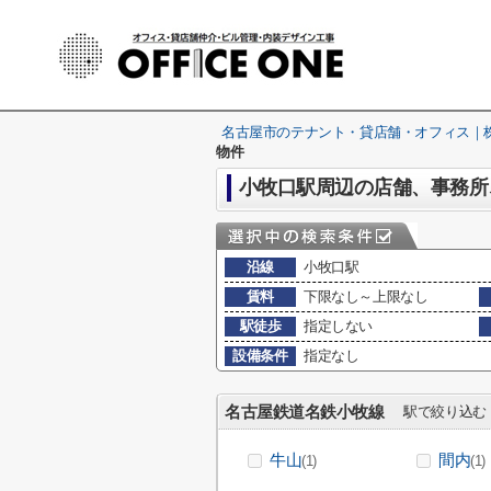
名古屋市のテナント・貸店舗・オフィス｜株式
物件
小牧口駅周辺の店舗、事務所
沿線
小牧口駅
賃料
下限なし～上限なし
駅徒歩
指定しない
設備条件
指定なし
名古屋鉄道名鉄小牧線
駅で絞り込む
牛山
間内
(1)
(1)