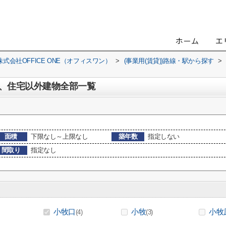
会社OFFICE ONE（オフィスワン）
>
(事業用(賃貸))路線・駅から探す
>
、住宅以外建物全部一覧
面積
下限なし～上限なし
築年数
指定しない
間取り
指定なし
小牧口
小牧
小牧
(4)
(3)