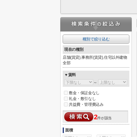
種別で絞り込む
現在の種別
店舗(賃貸),事務所(賃貸),住宅以外建物
全部
▼賃料
～
敷金・保証金なし
礼金・敷引なし
共益費・管理費込み
2
件が該当
面積