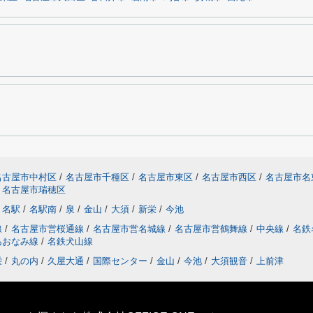
名古屋市中村区
/
名古屋市千種区
/
名古屋市東区
/
名古屋市西区
/
名古屋市名
名古屋市瑞穂区
名駅
/
名駅南
/
泉
/
金山
/
大須
/
新栄
/
今池
線
/
名古屋市営桜通線
/
名古屋市営名城線
/
名古屋市営鶴舞線
/
中央線
/
名鉄
あおなみ線
/
名鉄犬山線
栄
/
丸の内
/
久屋大通
/
国際センター
/
金山
/
今池
/
大須観音
/
上前津