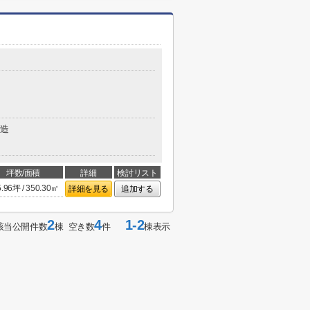
造
坪数/面積
詳細
検討リスト
5.96坪 / 350.30㎡
詳細を見る
追加する
2
4
1-2
該当公開件数
棟 空き数
件
棟表示