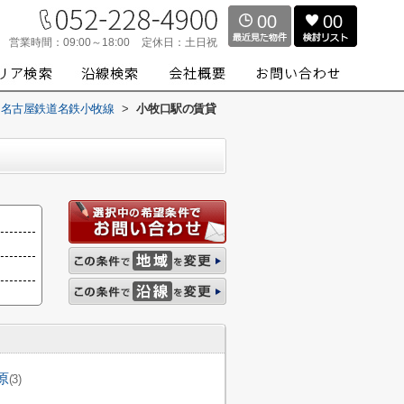
00
00
営業時間：
09:00～18:00
定休日：
土日祝
名古屋鉄道名鉄小牧線
>
小牧口駅の賃貸
原
(3)