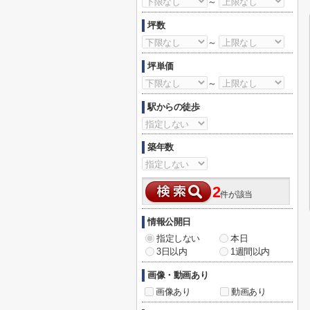
～
坪数
～
坪単価
～
駅からの徒歩
築年数
2
件が該当
情報公開日
指定しない
本日
3日以内
1週間以内
画像・動画あり
画像あり
動画あり