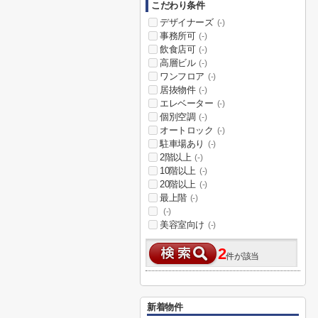
こだわり条件
デザイナーズ
(-)
事務所可
(-)
飲食店可
(-)
高層ビル
(-)
ワンフロア
(-)
居抜物件
(-)
エレベーター
(-)
個別空調
(-)
オートロック
(-)
駐車場あり
(-)
2階以上
(-)
10階以上
(-)
20階以上
(-)
最上階
(-)
(-)
美容室向け
(-)
2
件が該当
新着物件