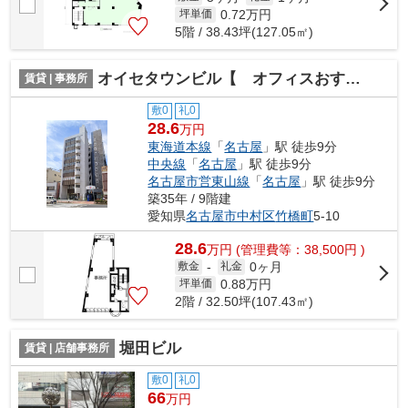
0.72
万円
坪単価
5階 / 38.43坪(127.05㎡)
オイセタウンビル【 オフィスおすすめ 】
賃貸 | 事務所
敷0
礼0
28.6
万円
東海道本線
「
名古屋
」駅 徒歩9分
中央線
「
名古屋
」駅 徒歩9分
名古屋市営東山線
「
名古屋
」駅 徒歩9分
築35年 / 9階建
愛知県
名古屋市中村区
竹橋町
5-10
28.6
万
円
(管理費等：38,500円 )
0ヶ月
敷金
-
礼金
0.88
万円
坪単価
2階 / 32.50坪(107.43㎡)
堀田ビル
賃貸 | 店舗事務所
敷0
礼0
66
万円