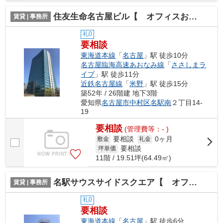
住友生命名古屋ビル【 オフィスおすすめ 】
賃貸 | 事務所
礼0
要相談
東海道本線
「
名古屋
」駅 徒歩10分
名古屋臨海高速あおなみ線
「
ささしまラ
イブ
」駅 徒歩11分
近鉄名古屋線
「
米野
」駅 徒歩15分
築52年 / 26階建 地下3階
愛知県
名古屋市中村区
名駅南
２丁目14-
19
要相談
(管理費等：- )
要相談
0ヶ月
敷金
礼金
要相談
坪単価
11階 / 19.51坪(64.49㎡)
名駅サウスサイドスクエア【 オフィスおすすめ 】
賃貸 | 事務所
礼0
要相談
東海道本線
「
名古屋
」駅 徒歩6分