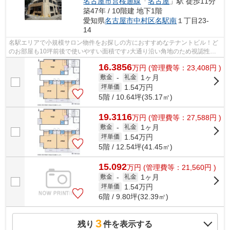
名古屋市営桜通線
「
名古屋
」駅 徒歩11分
築47年 / 10階建 地下1階
愛知県
名古屋市中村区
名駅南
１丁目23-
14
名駅エリアで小規模サロン物件をお探しの方におすすめなテナントビル！ど
のお部屋も10坪前後で使いやすい面積です♪大通り沿い角地のため視認性も
◎再開発で今後更に注目が集まる笹島エ...
16.3856
万
円
(管理費等：23,408円 )
1ヶ月
敷金
-
礼金
1.54
万円
坪単価
5階 / 10.64坪(35.17㎡)
19.3116
万
円
(管理費等：27,588円 )
1ヶ月
敷金
-
礼金
1.54
万円
坪単価
5階 / 12.54坪(41.45㎡)
15.092
万
円
(管理費等：21,560円 )
1ヶ月
敷金
-
礼金
1.54
万円
坪単価
6階 / 9.80坪(32.39㎡)
3
残り
件を表示する