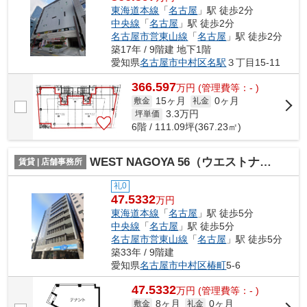
東海道本線
「
名古屋
」駅 徒歩2分
中央線
「
名古屋
」駅 徒歩2分
名古屋市営東山線
「
名古屋
」駅 徒歩2分
築17年 / 9階建 地下1階
愛知県
名古屋市中村区
名駅
３丁目15-11
366.597
万
円
(管理費等：- )
15ヶ月
0ヶ月
敷金
礼金
3.3
万円
坪単価
6階 / 111.09坪(367.23㎡)
WEST NAGOYA 56（ウエストナゴヤ56）【 店舗系おすすめ 】
賃貸 | 店舗事務所
礼0
47.5332
万円
東海道本線
「
名古屋
」駅 徒歩5分
中央線
「
名古屋
」駅 徒歩5分
名古屋市営東山線
「
名古屋
」駅 徒歩5分
築33年 / 9階建
愛知県
名古屋市中村区
椿町
5-6
47.5332
万
円
(管理費等：- )
8ヶ月
0ヶ月
敷金
礼金