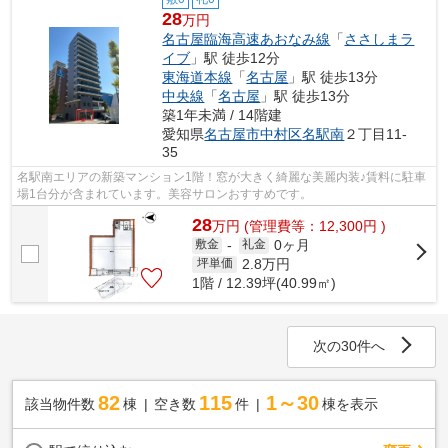
28
万円
名古屋臨海高速あおなみ線
「
ささしまラ
イブ
」駅 徒歩12分
東海道本線
「
名古屋
」駅 徒歩13分
中央線
「
名古屋
」駅 徒歩13分
築1年未満 / 14階建
愛知県
名古屋市中村区
名駅南
２丁目11-
35
名駅南エリアの新築マンション1階！窓が大きく綺麗な美麗内装♪賃料に駐車
場1台分が含まれています。美容サロンおすすめです。
28
万
円
(管理費等：12,300円 )
0ヶ月
敷金
-
礼金
2.8
万円
坪単価
1階 / 12.39坪(40.99㎡)
次の30件へ
82
115
1～30
該当物件数
棟
空き数
件
棟を表示