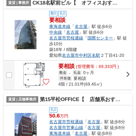
CK18名駅前ビル【 オフィスおすすめ 】
賃貸 | 事務所
敷0
礼0
要相談
東海道本線
「
名古屋
」駅 徒歩6分
中央線
「
名古屋
」駅 徒歩6分
名古屋市営桜通線
「
国際センター
」駅 徒
歩10分
築18年 / 8階建
愛知県
名古屋市中村区
名駅
２丁目41-20
要相談
(管理費等：69,333円 )
0ヶ月
敷金
-
礼金
要相談
坪単価
4階 / 21.01坪(69.45㎡)
第15平松OFFICE【 店舗系おすすめ 】
賃貸 | 店舗事務所
礼0
50.6
万円
名古屋市営桜通線
「
名古屋
」駅 徒歩8分
名古屋市営東山線
「
名古屋
」駅 徒歩8分
東海道本線
「
名古屋
」駅 徒歩8分