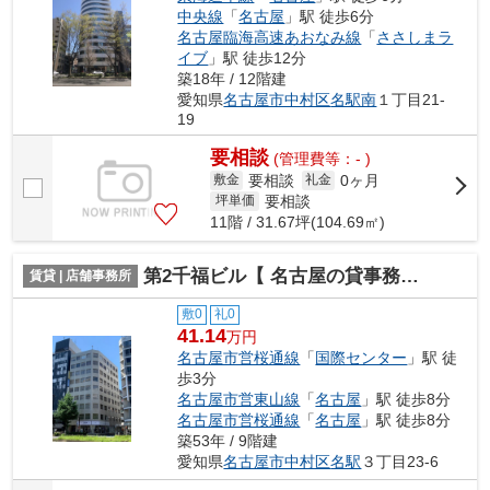
中央線
「
名古屋
」駅 徒歩6分
名古屋臨海高速あおなみ線
「
ささしまラ
イブ
」駅 徒歩12分
築18年 / 12階建
愛知県
名古屋市中村区
名駅南
１丁目21-
19
要相談
(管理費等：- )
要相談
0ヶ月
敷金
礼金
要相談
坪単価
11階 / 31.67坪(104.69㎡)
第2千福ビル【 名古屋の貸事務所・貸オフィス 】
賃貸 | 店舗事務所
敷0
礼0
41.14
万円
名古屋市営桜通線
「
国際センター
」駅 徒
歩3分
名古屋市営東山線
「
名古屋
」駅 徒歩8分
名古屋市営桜通線
「
名古屋
」駅 徒歩8分
築53年 / 9階建
愛知県
名古屋市中村区
名駅
３丁目23-6