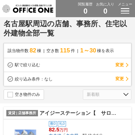
閲覧履歴
お気に入り
メニュー
0
0
名古屋駅周辺の店舗、事務所、住宅以
外建物全部一覧
82
115
1～30
該当物件数
棟
空き数
件
棟を表示
駅で絞り込む
変更
変更
絞り込み条件：
なし
空き物件のみ
アイジーステーション【 サロン系おすすめ 】
賃貸 | 店舗事務所
敷0
礼0
82.5
万円