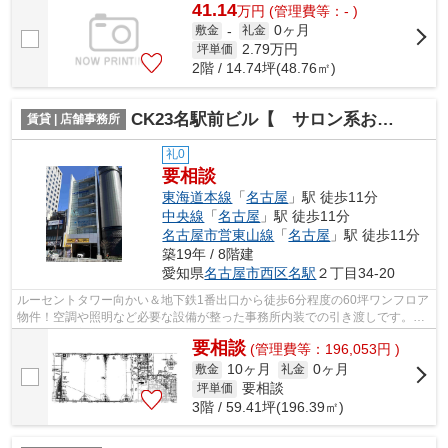
41.14
万
円
(管理費等：- )
0ヶ月
敷金
-
礼金
2.79
万円
坪単価
2階 / 14.74坪(48.76㎡)
CK23名駅前ビル【 サロン系おすすめ 】
賃貸 | 店舗事務所
礼0
要相談
東海道本線
「
名古屋
」駅 徒歩11分
中央線
「
名古屋
」駅 徒歩11分
名古屋市営東山線
「
名古屋
」駅 徒歩11分
築19年 / 8階建
愛知県
名古屋市西区
名駅
２丁目34-20
ルーセントタワー向かい＆地下鉄1番出口から徒歩6分程度の60坪ワンフロア
物件！空調や照明など必要な設備が整った事務所内装での引き渡しです。ク
リニック、美容系サロンにおすすめ♪
要相談
(管理費等：196,053円 )
10ヶ月
0ヶ月
敷金
礼金
要相談
坪単価
3階 / 59.41坪(196.39㎡)