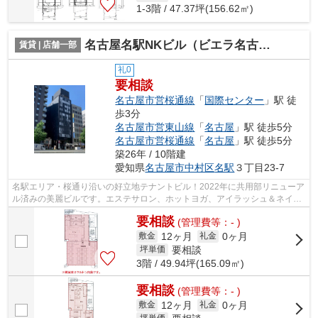
1-3階 / 47.37坪(156.62㎡)
名古屋名駅NKビル（ビエラ名古屋名駅）【 サロン系おすすめ 】
賃貸 | 店舗一部
礼0
要相談
名古屋市営桜通線
「
国際センター
」駅 徒
歩3分
名古屋市営東山線
「
名古屋
」駅 徒歩5分
名古屋市営桜通線
「
名古屋
」駅 徒歩5分
築26年 / 10階建
愛知県
名古屋市中村区
名駅
３丁目23-7
名駅エリア・桜通り沿いの好立地テナントビル！2022年に共用部リニューア
ル済みの美麗ビルです。エステサロン、ホットヨガ、アイラッシュ＆ネイル
など20～40代の女性をターゲットにし...
要相談
(管理費等：- )
12ヶ月
0ヶ月
敷金
礼金
要相談
坪単価
3階 / 49.94坪(165.09㎡)
要相談
(管理費等：- )
12ヶ月
0ヶ月
敷金
礼金