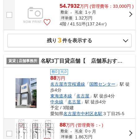
54.7932
万
円
(管理費等：33,000円 )
1ヶ月
敷金
-
礼金
1.32
万円
坪単価
4階 / 41.51坪(137.24㎡)
3
残り
件を表示する
名駅3丁目貸店舗【 店舗系おすすめ 】
賃貸 | 店舗事務所
敷0
礼0
88
万円
名古屋市営桜通線
「
国際センター
」駅 徒
歩4分
東海道本線
「
名古屋
」駅 徒歩4分
中央線
「
名古屋
」駅 徒歩4分
予定 / 3階建
愛知県
名古屋市中村区
名駅
３丁目25-5
88
万
円
(管理費等：- )
0ヶ月
敷金
-
礼金
1.86
万円
坪単価