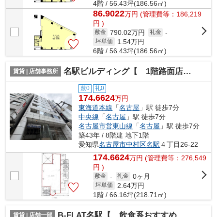
4階 / 56.43坪(186.56㎡)
86.9022
万
円
(管理費等：186,219
円 )
790.02万円
敷金
礼金
-
1.54
万円
坪単価
6階 / 56.43坪(186.56㎡)
名駅ビルディング【 1階路面店 】
賃貸 | 店舗事務所
敷0
礼0
174.6624
万円
東海道本線
「
名古屋
」駅 徒歩7分
中央線
「
名古屋
」駅 徒歩7分
名古屋市営東山線
「
名古屋
」駅 徒歩7分
築43年 / 8階建 地下1階
愛知県
名古屋市中村区
名駅
４丁目26-22
174.6624
万
円
(管理費等：276,549
円 )
0ヶ月
敷金
-
礼金
2.64
万円
坪単価
1階 / 66.16坪(218.71㎡)
B-FLAT名駅【 飲食系おすすめ 】
賃貸 | 店舗一部