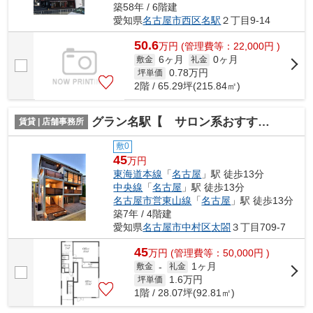
築58年 / 6階建
愛知県
名古屋市西区
名駅
２丁目9-14
50.6
万
円
(管理費等：22,000円 )
6ヶ月
0ヶ月
敷金
礼金
0.78
万円
坪単価
2階 / 65.29坪(215.84㎡)
グラン名駅【 サロン系おすすめ 】
賃貸 | 店舗事務所
敷0
45
万円
東海道本線
「
名古屋
」駅 徒歩13分
中央線
「
名古屋
」駅 徒歩13分
名古屋市営東山線
「
名古屋
」駅 徒歩13分
築7年 / 4階建
愛知県
名古屋市中村区
太閤
３丁目709-7
45
万
円
(管理費等：50,000円 )
1ヶ月
敷金
-
礼金
1.6
万円
坪単価
1階 / 28.07坪(92.81㎡)