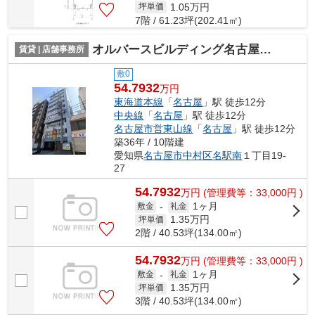
1.05
万円
坪単価
7階 / 61.23坪(202.41㎡)
オルバースビルディング名古屋【 サロン系おすすめ 】
賃貸 | 店舗事務所
敷0
54.7932
万円
東海道本線
「
名古屋
」駅 徒歩12分
中央線
「
名古屋
」駅 徒歩12分
名古屋市営東山線
「
名古屋
」駅 徒歩12分
築36年 / 10階建
愛知県
名古屋市中村区
名駅南
１丁目19-
27
54.7932
万
円
(管理費等：33,000円 )
1ヶ月
敷金
-
礼金
1.35
万円
坪単価
2階 / 40.53坪(134.00㎡)
54.7932
万
円
(管理費等：33,000円 )
1ヶ月
敷金
-
礼金
1.35
万円
坪単価
3階 / 40.53坪(134.00㎡)