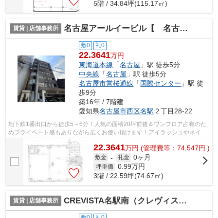
5階 / 34.84坪(115.17㎡)
名古屋アールイービル【 名古屋の貸事務所・貸オフィス 】
賃貸 | 店舗事務所
敷0
礼0
22.3641
万円
東海道本線
「
名古屋
」駅 徒歩5分
中央線
「
名古屋
」駅 徒歩5分
名古屋市営桜通線
「
国際センター
」駅 徒
歩9分
築16年 / 7階建
愛知県
名古屋市西区
名駅
２丁目28-22
地下鉄1番出口から徒歩5～6分！人気の面積20坪前後＆ワンフロア占有のた
めプライベート感もありながら広くお使い頂けます！アイラッシュやネイル
サロンにおすすめ♪（※1階エントランス...
22.3641
万
円
(管理費等：74,547円 )
0ヶ月
敷金
-
礼金
0.99
万円
坪単価
3階 / 22.59坪(74.67㎡)
CREVISTA名駅南（クレヴィスタ メイエキ ミナミ）【 1階路面店 】
賃貸 | 店舗事務所
敷0
礼0