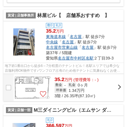
林屋ビル【 店舗系おすすめ 】
賃貸 | 店舗事務所
敷0
礼0
35.2
万円
東海道本線
「
名古屋
」駅 徒歩7分
中央線
「
名古屋
」駅 徒歩7分
名古屋市営東山線
「
名古屋
」駅 徒歩7分
築37年 / 5階建
愛知県
名古屋市中村区
名駅
２丁目39-3
地下鉄1番出口から徒歩6～7分程度のテナントビル！名駅エリアでは希少な
店舗利用OK物件です♪ワンフロア占有のため他テナントに気兼ねなくお使い
頂けます。エステサロンおすすめ！
35.2
万
円
(管理費等：- )
0ヶ月
敷金
-
礼金
1.34
万円
坪単価
3階 / 26.35坪(87.10㎡)
M三ダイニングビル（エムサン ダイニングビル）【 飲食系おすすめ 】
賃貸 | 店舗一部
礼0
366.597
万円