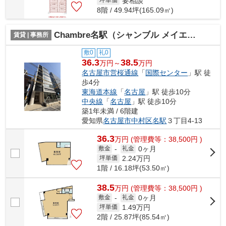
要相談
坪単価
8階 / 49.94坪(165.09㎡)
Chambre名駅（シャンブル メイエキ）【 オフィスおすすめ 】
賃貸 | 事務所
敷0
礼0
36.3
38.5
万円～
万円
名古屋市営桜通線
「
国際センター
」駅 徒
歩4分
東海道本線
「
名古屋
」駅 徒歩10分
中央線
「
名古屋
」駅 徒歩10分
築1年未満 / 6階建
愛知県
名古屋市中村区
名駅
３丁目4-13
36.3
万
円
(管理費等：38,500円 )
0ヶ月
敷金
-
礼金
2.24
万円
坪単価
1階 / 16.18坪(53.50㎡)
38.5
万
円
(管理費等：38,500円 )
0ヶ月
敷金
-
礼金
1.49
万円
坪単価
2階 / 25.87坪(85.54㎡)