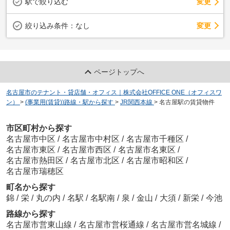
駅で絞り込む
変更
変更
絞り込み条件：
なし
ページトップへ
名古屋市のテナント・貸店舗・オフィス｜株式会社OFFICE ONE（オフィスワ
ン）
>
(事業用(賃貸))路線・駅から探す
>
JR関西本線
>
名古屋駅の賃貸物件
市区町村から探す
名古屋市中区
/
名古屋市中村区
/
名古屋市千種区
/
名古屋市東区
/
名古屋市西区
/
名古屋市名東区
/
名古屋市熱田区
/
名古屋市北区
/
名古屋市昭和区
/
名古屋市瑞穂区
町名から探す
錦
/
栄
/
丸の内
/
名駅
/
名駅南
/
泉
/
金山
/
大須
/
新栄
/
今池
路線から探す
名古屋市営東山線
/
名古屋市営桜通線
/
名古屋市営名城線
/