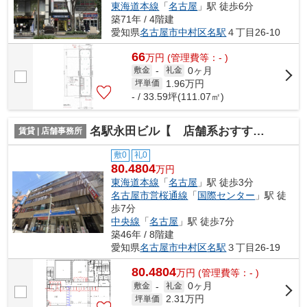
東海道本線
「
名古屋
」駅 徒歩6分
築71年 / 4階建
愛知県
名古屋市中村区
名駅
４丁目26-10
66
万
円
(管理費等：- )
0ヶ月
敷金
-
礼金
1.96
万円
坪単価
- / 33.59坪(111.07㎡)
名駅永田ビル【 店舗系おすすめ 】
賃貸 | 店舗事務所
敷0
礼0
80.4804
万円
東海道本線
「
名古屋
」駅 徒歩3分
名古屋市営桜通線
「
国際センター
」駅 徒
歩7分
中央線
「
名古屋
」駅 徒歩7分
築46年 / 8階建
愛知県
名古屋市中村区
名駅
３丁目26-19
80.4804
万
円
(管理費等：- )
0ヶ月
敷金
-
礼金
2.31
万円
坪単価