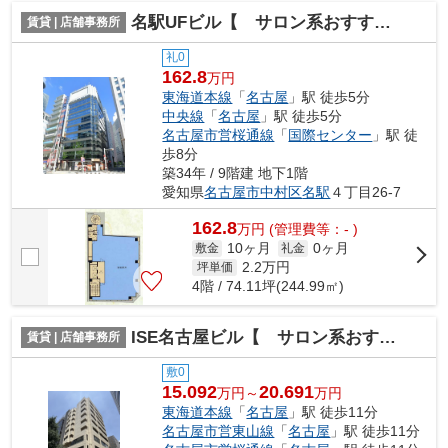
名駅UFビル【 サロン系おすすめ 】
賃貸 | 店舗事務所
礼0
162.8
万円
東海道本線
「
名古屋
」駅 徒歩5分
中央線
「
名古屋
」駅 徒歩5分
名古屋市営桜通線
「
国際センター
」駅 徒
歩8分
築34年 / 9階建 地下1階
愛知県
名古屋市中村区
名駅
４丁目26-7
162.8
万
円
(管理費等：- )
10ヶ月
0ヶ月
敷金
礼金
2.2
万円
坪単価
4階 / 74.11坪(244.99㎡)
ISE名古屋ビル【 サロン系おすすめ 】
賃貸 | 店舗事務所
敷0
15.092
20.691
万円～
万円
東海道本線
「
名古屋
」駅 徒歩11分
名古屋市営東山線
「
名古屋
」駅 徒歩11分