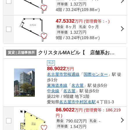
1.32
万円
坪単価
4階 / 33.24坪(109.88㎡)
47.5332
万
円
(管理費等：- )
8ヶ月
0ヶ月
敷金
礼金
1.32
万円
坪単価
9階 / 33.24坪(109.88㎡)
クリスタルMAビル【 店舗系おすすめ 】
賃貸 | 店舗事務所
礼0
86.9022
万円
名古屋市営桜通線
「
国際センター
」駅 徒
歩1分
東海道本線
「
名古屋
」駅 徒歩5分
中央線
「
名古屋
」駅 徒歩5分
築22年 / 9階建 地下1階
愛知県
名古屋市中村区
名駅
４丁目1-3
86.9022
万
円
(管理費等：186,219
円 )
790.02万円
敷金
礼金
-
1.54
万円
坪単価