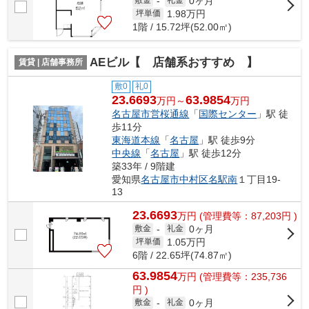
0ヶ月
敷金
-
礼金
1.98
万円
坪単価
1階 / 15.72坪(52.00㎡)
AEビル【 店舗系おすすめ 】
賃貸 | 店舗事務所
敷0
礼0
23.6693
63.9854
万円～
万円
名古屋市営桜通線
「
国際センター
」駅 徒
歩11分
東海道本線
「
名古屋
」駅 徒歩9分
中央線
「
名古屋
」駅 徒歩12分
築33年 / 9階建
愛知県
名古屋市中村区
名駅南
１丁目19-
13
23.6693
万
円
(管理費等：87,203円 )
0ヶ月
敷金
-
礼金
1.05
万円
坪単価
6階 / 22.65坪(74.87㎡)
63.9854
万
円
(管理費等：235,736
円 )
0ヶ月
敷金
-
礼金