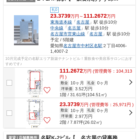
礼0
23.3739
111.2672
万円～
万円
東海道本線
「
名古屋
」駅 徒歩10分
中央線
「
名古屋
」駅 徒歩10分
名古屋市営東山線
「
名古屋
」駅 徒歩10分
予定 / 5階建
愛知県
名古屋市中村区
名駅
２丁目4006-
1,4007-2
10月完成予定の名駅エリア新築テナントビル！重飲食や美容系サロンにおす
すめです♪
111.2672
万
円
(管理費等：104,313
円 )
10ヶ月
0ヶ月
敷金
礼金
3.52
万円
坪単価
1階 / 31.61坪(104.51㎡)
23.3739
万
円
(管理費等：25,971円 )
10ヶ月
0ヶ月
敷金
礼金
2.97
万円
坪単価
2階 / 7.87坪(26.02㎡)
名駅K-2ビル【 名古屋の貸事務所・貸オフィス 】
賃貸 | 店舗事務所