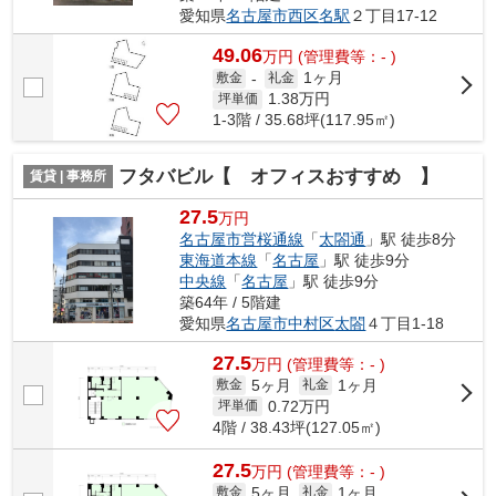
愛知県
名古屋市西区
名駅
２丁目17-12
49.06
万
円
(管理費等：- )
1ヶ月
敷金
-
礼金
1.38
万円
坪単価
1-3階 / 35.68坪(117.95㎡)
フタバビル【 オフィスおすすめ 】
賃貸 | 事務所
27.5
万円
名古屋市営桜通線
「
太閤通
」駅 徒歩8分
東海道本線
「
名古屋
」駅 徒歩9分
中央線
「
名古屋
」駅 徒歩9分
築64年 / 5階建
愛知県
名古屋市中村区
太閤
４丁目1-18
27.5
万
円
(管理費等：- )
5ヶ月
1ヶ月
敷金
礼金
0.72
万円
坪単価
4階 / 38.43坪(127.05㎡)
27.5
万
円
(管理費等：- )
5ヶ月
1ヶ月
敷金
礼金