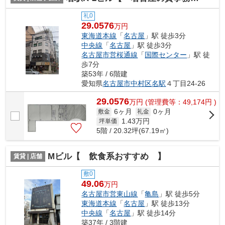
礼0
29.0576
万円
東海道本線
「
名古屋
」駅 徒歩3分
中央線
「
名古屋
」駅 徒歩3分
名古屋市営桜通線
「
国際センター
」駅 徒
歩7分
築53年 / 6階建
愛知県
名古屋市中村区
名駅
４丁目24-26
29.0576
万
円
(管理費等：49,174円 )
6ヶ月
0ヶ月
敷金
礼金
1.43
万円
坪単価
5階 / 20.32坪(67.19㎡)
Mビル【 飲食系おすすめ 】
賃貸 | 店舗
敷0
49.06
万円
名古屋市営東山線
「
亀島
」駅 徒歩5分
東海道本線
「
名古屋
」駅 徒歩13分
中央線
「
名古屋
」駅 徒歩14分
築37年 / 3階建