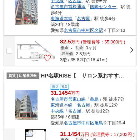
中央線
「
名古屋
」駅 徒歩5分
名古屋市営桜通線
「
国際センター
」駅 徒
歩4分
東海道本線
「
名古屋
」駅 徒歩9分
築20年 / 9階建
愛知県
名古屋市中村区
名駅
４丁目2-13
82.5
万
円
(管理費等：55,000円 )
0ヶ月
敷金
-
礼金
2.3
万円
坪単価
3階 / 35.82坪(118.41㎡)
HP名駅RISE【 サロン系おすすめ 】
賃貸 | 店舗事務所
敷0
礼0
31.1454
万円
名古屋市営東山線
「
亀島
」駅 徒歩7分
東海道本線
「
名古屋
」駅 徒歩12分
中央線
「
名古屋
」駅 徒歩12分
築35年 / 6階建
愛知県
名古屋市中村区
亀島
２丁目26-4
31.1454
万
円
(管理費等：17,303円 )