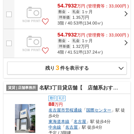
54.7932
万
円
(管理費等：33,000円 )
1ヶ月
敷金
-
礼金
1.35
万円
坪単価
3階 / 40.53坪(134.00㎡)
54.7932
万
円
(管理費等：33,000円 )
1ヶ月
敷金
-
礼金
1.32
万円
坪単価
4階 / 41.51坪(137.24㎡)
3
残り
件を表示する
名駅3丁目貸店舗【 店舗系おすすめ 】
賃貸 | 店舗事務所
敷0
礼0
88
万円
名古屋市営桜通線
「
国際センター
」駅 徒
歩4分
東海道本線
「
名古屋
」駅 徒歩4分
中央線
「
名古屋
」駅 徒歩4分
予定 / 3階建