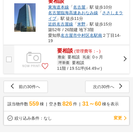
要相談
東海道本線
「
名古屋
」駅 徒歩10分
名古屋臨海高速あおなみ線
「
ささしまラ
イブ
」駅 徒歩11分
近鉄名古屋線
「
米野
」駅 徒歩15分
築52年 / 26階建 地下3階
愛知県
名古屋市中村区
名駅南
２丁目14-
19
要相談
(管理費等：- )
要相談
0ヶ月
敷金
礼金
要相談
坪単価
11階 / 19.51坪(64.49㎡)
前の30件へ
次の30件へ
559
826
31～60
該当物件数
棟
空き数
件
棟を表示
変更
絞り込み条件：
なし