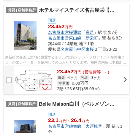
ホテルマイステイズ名古屋栄【 店舗系おすすめ 】
賃貸 | 店舗事務所
礼0
23.452
万円
名古屋市営桜通線
「
高岳
」駅 徒歩7分
名古屋市営東山線
「
新栄町
」駅 徒歩8分
築44年 / 14階建 地下1階
愛知県
名古屋市中区
東桜
２丁目23-22
東新町の交差点角地に位置するホテルの2階テナントフロア！ホテル共用ロ
ビーのエレベーターを使用しての出入りとなります。室内の内装は事務所仕
様に仕上がっているため改装費用を抑え...
23.452
万
円
(管理費等：- )
6ヶ月
0ヶ月
敷金
礼金
0.88
万円
坪単価
2階 / 26.65坪(88.09㎡)
Belle Maison白川（ベルメゾン白川）
賃貸 | 店舗事務所
礼0
23.1
26.4
万円～
万円
名古屋市営鶴舞線
「
大須観音
」駅 徒歩3
分