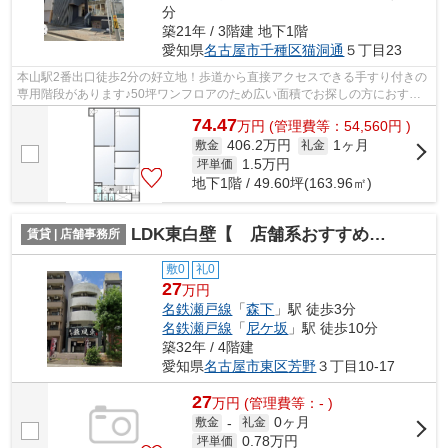
分
築21年 / 3階建 地下1階
愛知県
名古屋市千種区
猫洞通
５丁目23
本山駅2番出口徒歩2分の好立地！歩道から直接アクセスできる手すり付きの
専用階段があります♪50坪ワンフロアのため広い面積でお探しの方におすす
め！
74.47
万
円
(管理費等：54,560円 )
406.2万円
1ヶ月
敷金
礼金
1.5
万円
坪単価
地下1階 / 49.60坪(163.96㎡)
LDK東白壁【 店舗系おすすめ 】
賃貸 | 店舗事務所
敷0
礼0
27
万円
名鉄瀬戸線
「
森下
」駅 徒歩3分
名鉄瀬戸線
「
尼ケ坂
」駅 徒歩10分
築32年 / 4階建
愛知県
名古屋市東区
芳野
３丁目10-17
27
万
円
(管理費等：- )
0ヶ月
敷金
-
礼金
0.78
万円
坪単価