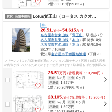
2階 / 30.19坪(99.82㎡)
Lotus覚王山（ロータス カクオウザン）【 店舗系おすすめ 】
賃貸 | 店舗事務所
礼0
26.51
54.615
万円～
万円
名古屋市営東山線
「
覚王山
」駅 徒歩7分
名古屋市営東山線
「
本山
」駅 徒歩10分
名古屋市営名城線
「
本山
」駅 徒歩10分
築13年 / 10階建
愛知県
名古屋市千種区
姫池通
３丁目20
フリーレント1ヶ月OK★姫池通のマンション1階テナント区画！前回入居者
の内装が残っているためそのままご使用頂けます！駐車場も1台分賃料込み♪
26.51
万
円
(管理費等：13,200円 )
6ヶ月
0ヶ月
敷金
礼金
1.52
万円
坪単価
1階 / 20.20坪(66.78㎡)
28.105
万
円
(管理費等：13,200円 )
6ヶ月
0ヶ月
敷金
礼金
1.59
万円
坪単価
1階 / 20.77坪(68.67㎡)