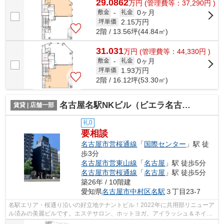
29.0862
万
円
(管理費等：37,290円 )
0ヶ月
敷金
-
礼金
2.15
万円
坪単価
2階 / 13.56坪(44.84㎡)
31.031
万
円
(管理費等：44,330円 )
0ヶ月
敷金
-
礼金
1.93
万円
坪単価
2階 / 16.12坪(53.30㎡)
名古屋名駅NKビル（ビエラ名古屋名駅）【 サロン系おすすめ 】
賃貸 | 店舗一部
礼0
要相談
名古屋市営桜通線
「
国際センター
」駅 徒
歩3分
名古屋市営東山線
「
名古屋
」駅 徒歩5分
名古屋市営桜通線
「
名古屋
」駅 徒歩5分
築26年 / 10階建
愛知県
名古屋市中村区
名駅
３丁目23-7
名駅エリア・桜通り沿いの好立地テナントビル！2022年に共用部リニューア
ル済みの美麗ビルです。エステサロン、ホットヨガ、アイラッシュ＆ネイル
など20～40代の女性をターゲットにし...