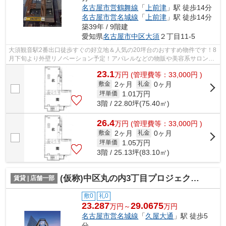
名古屋市営鶴舞線
「
上前津
」駅 徒歩14分
名古屋市営名城線
「
上前津
」駅 徒歩14分
築39年 / 9階建
愛知県
名古屋市中区
大須
２丁目11-5
大須観音駅2番出口徒歩すぐの好立地＆人気の20坪台のおすすめ物件です！8
月下旬より外壁リノベーション予定！アパレルなどの物販や美容系サロンに
おすすめ♪スケルトン内装での引き渡し...
23.1
万
円
(管理費等：33,000円 )
2ヶ月
0ヶ月
敷金
礼金
1.01
万円
坪単価
3階 / 22.80坪(75.40㎡)
26.4
万
円
(管理費等：33,000円 )
2ヶ月
0ヶ月
敷金
礼金
1.05
万円
坪単価
3階 / 25.13坪(83.10㎡)
(仮称)中区丸の内3丁目プロジェクト【 サロン系おすすめ 】
賃貸 | 店舗一部
敷0
礼0
23.287
29.0675
万円～
万円
名古屋市営名城線
「
久屋大通
」駅 徒歩5
分