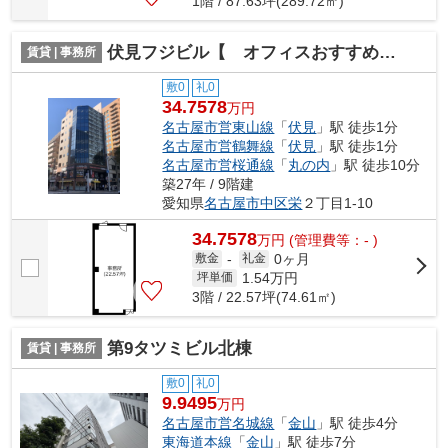
1階 / 87.63坪(289.72㎡)
伏見フジビル【 オフィスおすすめ 】
賃貸 | 事務所
敷0
礼0
34.7578
万円
名古屋市営東山線
「
伏見
」駅 徒歩1分
名古屋市営鶴舞線
「
伏見
」駅 徒歩1分
名古屋市営桜通線
「
丸の内
」駅 徒歩10分
築27年 / 9階建
愛知県
名古屋市中区
栄
２丁目1-10
34.7578
万
円
(管理費等：- )
0ヶ月
敷金
-
礼金
1.54
万円
坪単価
3階 / 22.57坪(74.61㎡)
第9タツミビル北棟
賃貸 | 事務所
敷0
礼0
9.9495
万円
名古屋市営名城線
「
金山
」駅 徒歩4分
東海道本線
「
金山
」駅 徒歩7分