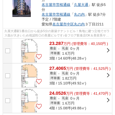
名古屋市営桜通線
「
久屋大通
」駅 徒歩5
分
名古屋市営桜通線
「
丸の内
」駅 徒歩7分
予定 / 7階建
愛知県
名古屋市中区
丸の内
３丁目2211
久屋大通駅1番出口から徒歩5分の新築テナントビル！角地に建つ立地でガラ
ス面が大きいため視認性◎の美麗ビルです♪全フロア飲食店OK＆美容系サロ
ンにおすすめ！（部屋番号「N」は建物北...
23.287
万
円
(管理費等：40,150円 )
0ヶ月
敷金
-
礼金
1.6
万円
坪単価
3階 / 14.60坪(48.28㎡)
27.4065
万
円
(管理費等：41,525円 )
0ヶ月
敷金
-
礼金
1.82
万円
坪単価
3階 / 15.10坪(49.92㎡)
24.0526
万
円
(管理費等：41,470円 )
0ヶ月
敷金
-
礼金
1.6
万円
坪単価
4階 / 15.08坪(49.88㎡)