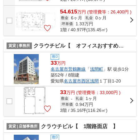
54.615
万
円
(管理費等：26,400円 )
6ヶ月
0ヶ月
敷金
礼金
1.33
万円
坪単価
1階 / 40.97坪(135.45㎡)
クラウチビル【 オフィスおすすめ 】
賃貸 | 事務所
敷0
33
万円
名古屋市営鶴舞線
「
浅間町
」駅 徒歩1分
築52年 / 8階建
愛知県
名古屋市西区
浅間
１丁目1-20
33
万
円
(管理費等：33,000円 )
1ヶ月
敷金
-
礼金
0.94
万円
坪単価
3階 / 35.16坪(116.26㎡)
クラウチビル【 1階路面店 】
賃貸 | 店舗事務所
敷0