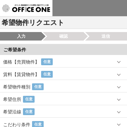
希望物件リクエスト
入力
確認
送信
ご希望条件
価格【売買物件】
任意
賃料【賃貸物件】
任意
希望物件種別
任意
希望住所
任意
希望沿線
任意
こだわり条件
任意