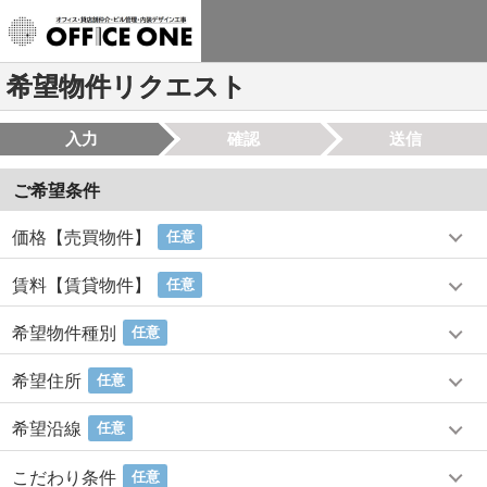
希望物件リクエスト
入力
確認
送信
ご希望条件
価格【売買物件】
任意
賃料【賃貸物件】
任意
希望物件種別
任意
希望住所
任意
希望沿線
任意
こだわり条件
任意