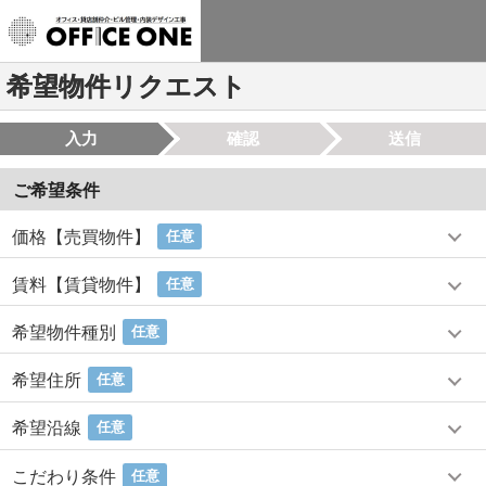
希望物件リクエスト
入力
確認
送信
ご希望条件
価格【売買物件】
任意
賃料【賃貸物件】
任意
希望物件種別
任意
希望住所
任意
希望沿線
任意
こだわり条件
任意