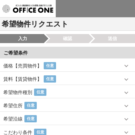
希望物件リクエスト
入力
確認
送信
ご希望条件
価格【売買物件】
任意
賃料【賃貸物件】
任意
希望物件種別
任意
希望住所
任意
希望沿線
任意
こだわり条件
任意