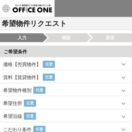
希望物件リクエスト
入力
確認
送信
ご希望条件
価格【売買物件】
任意
賃料【賃貸物件】
任意
希望物件種別
任意
希望住所
任意
希望沿線
任意
こだわり条件
任意