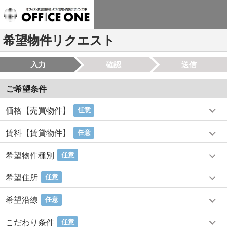
希望物件リクエスト
入力
確認
送信
ご希望条件
価格【売買物件】
任意
賃料【賃貸物件】
任意
希望物件種別
任意
希望住所
任意
希望沿線
任意
こだわり条件
任意