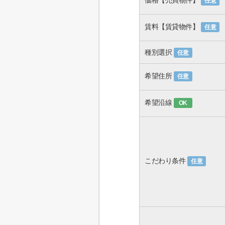
価格【売買物件】
任意
賃料【賃貸物件】
任意
種別選択
任意
希望住所
任意
希望沿線
OK
こだわり条件
任意