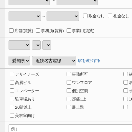
～
敷金なし
礼金なし
～
店舗(賃貸)
事務所(賃貸)
事業用(賃貸)
駅を選択する
デザイナーズ
事務所可
高層ビル
ワンフロア
エレベーター
個別空調
駐車場あり
2階以上
20階以上
最上階
美容室向け