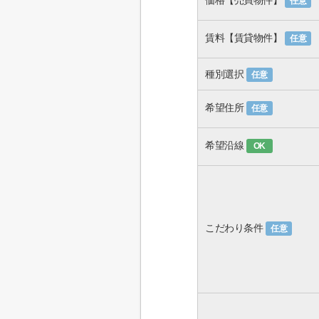
価格【売買物件】
任意
賃料【賃貸物件】
任意
種別選択
任意
希望住所
任意
希望沿線
OK
こだわり条件
任意