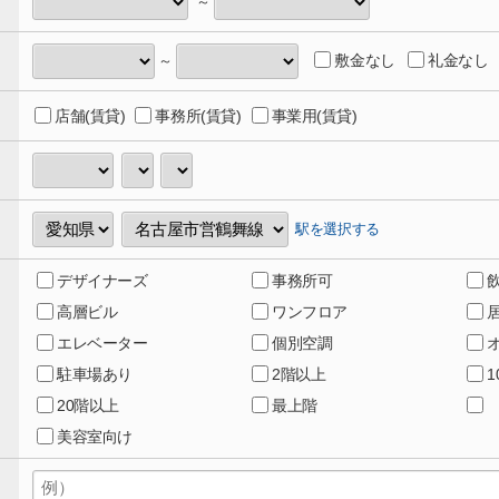
～
敷金なし
礼金なし
～
店舗(賃貸)
事務所(賃貸)
事業用(賃貸)
駅を選択する
デザイナーズ
事務所可
高層ビル
ワンフロア
エレベーター
個別空調
駐車場あり
2階以上
20階以上
最上階
美容室向け