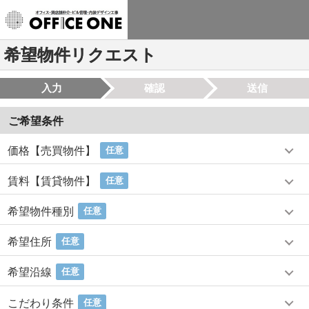
希望物件リクエスト
入力
確認
送信
ご希望条件
価格【売買物件】
任意
賃料【賃貸物件】
任意
希望物件種別
任意
希望住所
任意
希望沿線
任意
こだわり条件
任意