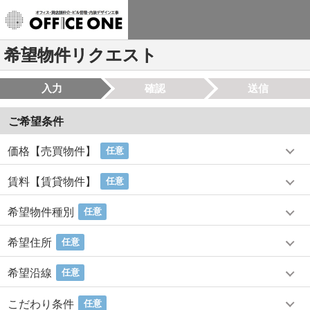
希望物件リクエスト
入力
確認
送信
ご希望条件
価格【売買物件】
任意
賃料【賃貸物件】
任意
希望物件種別
任意
希望住所
任意
希望沿線
任意
こだわり条件
任意