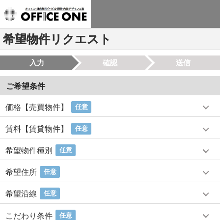
希望物件リクエスト
入力
確認
送信
ご希望条件
価格【売買物件】
任意
賃料【賃貸物件】
任意
希望物件種別
任意
希望住所
任意
希望沿線
任意
こだわり条件
任意