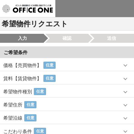
希望物件リクエスト
入力
確認
送信
ご希望条件
価格【売買物件】
任意
賃料【賃貸物件】
任意
希望物件種別
任意
希望住所
任意
希望沿線
任意
こだわり条件
任意