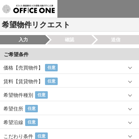
希望物件リクエスト
入力
確認
送信
ご希望条件
価格【売買物件】
任意
賃料【賃貸物件】
任意
希望物件種別
任意
希望住所
任意
希望沿線
任意
こだわり条件
任意