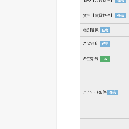
価格【売買物件】
任意
賃料【賃貸物件】
任意
種別選択
任意
希望住所
任意
希望沿線
OK
こだわり条件
任意