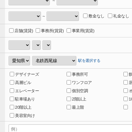
～
敷金なし
礼金なし
～
店舗(賃貸)
事務所(賃貸)
事業用(賃貸)
駅を選択する
デザイナーズ
事務所可
高層ビル
ワンフロア
エレベーター
個別空調
駐車場あり
2階以上
20階以上
最上階
美容室向け