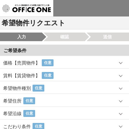
希望物件リクエスト
入力
確認
送信
ご希望条件
価格【売買物件】
任意
賃料【賃貸物件】
任意
希望物件種別
任意
希望住所
任意
希望沿線
任意
こだわり条件
任意