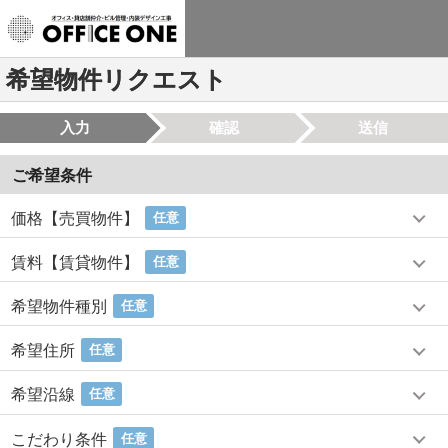
希望物件リクエスト
入力
確認
送信
ご希望条件
価格【売買物件】
任意
賃料【賃貸物件】
任意
希望物件種別
任意
希望住所
任意
希望沿線
任意
こだわり条件
任意