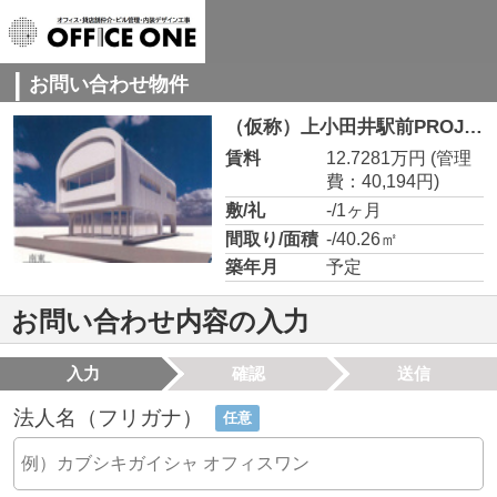
お問い合わせ物件
（仮称）上小田井駅前PROJECT 1階①
賃料
12.7281万円
(管理
費：40,194円)
敷/礼
-/1ヶ月
間取り/面積
-/40.26㎡
築年月
予定
お問い合わせ内容の入力
入力
確認
送信
法人名（フリガナ）
任意