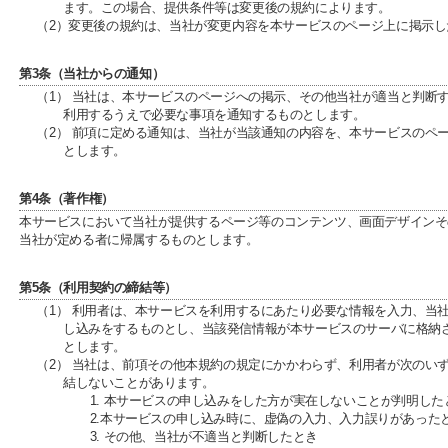
ます。この場合、提供条件等は変更後の規約によります。
（2）変更後の規約は、当社が変更内容を本サービスのページ上に掲示
第3条（当社からの通知）
（1） 当社は、本サービスのページへの掲示、その他当社が適当と判断
利用するうえで必要な事項を通知するものとします。
（2） 前項に定める通知は、当社が当該通知の内容を、本サービスのペ
とします。
第4条（著作権）
本サービスにおいて当社が提供するページ等のコンテンツ、画面デザインそ
当社が定める者に帰属するものとします。
第5条（利用契約の締結等）
（1） 利用者は、本サービスを利用するにあたり必要な情報を入力、当
し込みをするものとし、当該発信情報が本サービスのサーバに格納
とします。
（2） 当社は、前項その他本規約の規定にかかわらず、利用者が次のい
結しないことがあります。
1. 本サービスの申し込みをした方が実在しないことが判明した
2.本サービスの申し込み時に、虚偽の入力、入力誤りがあった
3. その他、当社が不適当と判断したとき