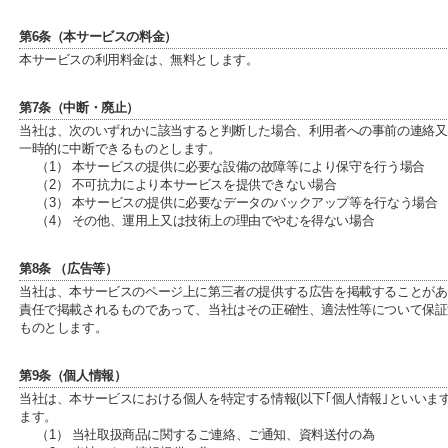
第6条（本サービスの料金）
本サービスの利用料金は、無料とします。
第7条（中断・廃止）
当社は、次のいずれかに該当すると判断した場合、利用者への事前の連絡又
一時的に中断できるものとします。
（1） 本サービスの提供に必要な設備の故障等により保守を行う場合
（2） 不可抗力により本サービスを提供できない場合
（3） 本サービスの提供に必要なデータのバックアップ等を行なう場合
（4） その他、運用上又は技術上の理由でやむを得ない場合
第8条 （広告等）
当社は、本サービスのページ上に第三者の提供する広告を掲載することがあ
責任で掲載されるものであって、当社はその正確性、適法性等について保証
ものとします。
第9条（個人情報）
当社は、本サービスにおける個人を特定する情報(以下｢個人情報｣といいま
ます。
（1） 当社取扱商品に関するご連絡、ご通知、資料送付の為