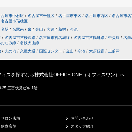
名古屋市中村区
/
名古屋市千種区
/
名古屋市東区
/
名古屋市西区
/
名古屋市名
名古屋市瑞穂区
名駅
/
名駅南
/
泉
/
金山
/
大須
/
新栄
/
今池
線
/
名古屋市営桜通線
/
名古屋市営名城線
/
名古屋市営鶴舞線
/
中央線
/
名鉄
あおなみ線
/
名鉄犬山線
栄
/
丸の内
/
久屋大通
/
国際センター
/
金山
/
今池
/
大須観音
/
上前津
スを探すなら株式会社OFFICE ONE（オフィスワン）へ
-25 三富伏見ビル 1階
サロン店舗
お問い合わせ
飲食店舗
スタッフ紹介