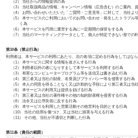
（2） 当社からの情報提供の為
（3） 当社取扱商品の情報、キャンペーン情報（広告含む）のご案内、
（4） お問い合わせいただいた「ご質問・ご意見等」に対して、当社よ
（5） 本サービスのご利用においてのお問い合わせ・発生したトラブル
く為
（6） 本サービスを円滑に運営する為に一定期間の保管をする為
（7） 当社のマーケティングデータとして、個人が特定できない形での
第10条（禁止行為）
利用者は、本サービスの利用にあたり、次の各項に定める行為をしてはなら
（1） 本サービスに関する情報を改ざんする行為
（2） 利用者以外の者になりすまして本サービスを利用する行為
（3） 有害なコンピュータープログラム等を送信又は書き込む行為
（4） 第三者又は当社の財産、名誉及びプライバシー等を侵害する行為
（5） 本人の同意を得ることなく又は詐欺的な手段により第三者又は当
（6） 本サービスの利用又は提供を妨げる行為
（7） 第三者又は当社の著作権その他の知的財産権を侵害する行為
（8） 法令又は公序良俗に反する行為
（9） 本サービスを利用した営業活動その他営利を目的とする行為
（10） 当社の信用を傷つけ、又は当社に損害を与える行為
（11） その他、当社が不適切と判断した行為
第11条（責任の範囲）