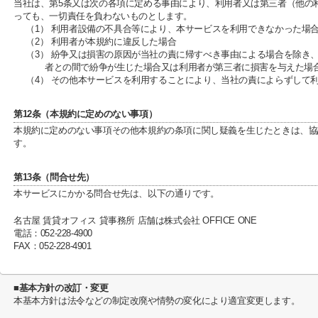
当社は、第5条又は次の各項に定める事由により、利用者又は第三者（他の
っても、一切責任を負わないものとします。
（1） 利用者設備の不具合等により、本サービスを利用できなかった場
（2） 利用者が本規約に違反した場合
（3） 紛争又は損害の原因が当社の責に帰すべき事由による場合を除き
者との間で紛争が生じた場合又は利用者が第三者に損害を与えた場
（4） その他本サービスを利用することにより、当社の責によらずして
第12条（本規約に定めのない事項）
本規約に定めのない事項その他本規約の条項に関し疑義を生じたときは、協
す。
第13条（問合せ先）
本サービスにかかる問合せ先は、以下の通りです。
名古屋 賃貸オフィス 貸事務所 店舗は株式会社 OFFICE ONE
電話：052-228-4900
FAX：052-228-4901
■基本方針の改訂・変更
本基本方針は法令などの制定改廃や情勢の変化により適宜変更します。