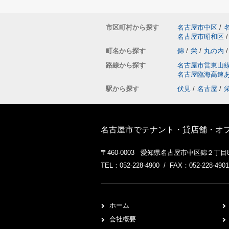
市区町村から探す
名古屋市中区
/
名古屋市昭和区
/
町名から探す
錦
/
栄
/
丸の内
/
路線から探す
名古屋市営東山
名古屋臨海高速
駅から探す
伏見
/
名古屋
/
名古屋市でテナント・貸店舗・オフィ
〒460-0003 愛知県名古屋市中区錦２丁目8
TEL：052-228-4900 / FAX：052-228-4901
ホーム
会社概要