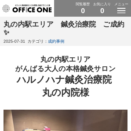
閲覧履歴
お気に入り
メニュー
0
0
丸の内駅エリア 鍼灸治療院 ご成約
✨
2025-07-31
カテゴリ：
成約事例
丸の内駅エリア
がんばる大人の
本格
鍼灸サロン
ハルノハナ鍼灸治療院
丸の内院様