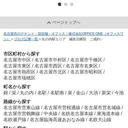
ページトップへ
名古屋市のテナント・貸店舗・オフィス｜株式会社OFFICE ONE（オフィスワ
ン）
>
ブログ記事一覧
>
丸の内駅エリア 鍼灸治療院 ご成約✨
市区町村から探す
名古屋市中区
/
名古屋市中村区
/
名古屋市千種区
/
名古屋市東区
/
名古屋市西区
/
名古屋市名東区
/
名古屋市熱田区
/
名古屋市北区
/
名古屋市昭和区
/
名古屋市瑞穂区
町名から探す
錦
/
栄
/
丸の内
/
名駅
/
名駅南
/
泉
/
金山
/
大須
/
新栄
/
今池
路線から探す
名古屋市営東山線
/
名古屋市営桜通線
/
名古屋市営名城線
/
名古屋市営鶴舞線
/
中央線
/
名鉄名古屋本線
/
東海道本線
/
名鉄瀬戸線
/
名古屋臨海高速あおなみ線
/
名鉄犬山線