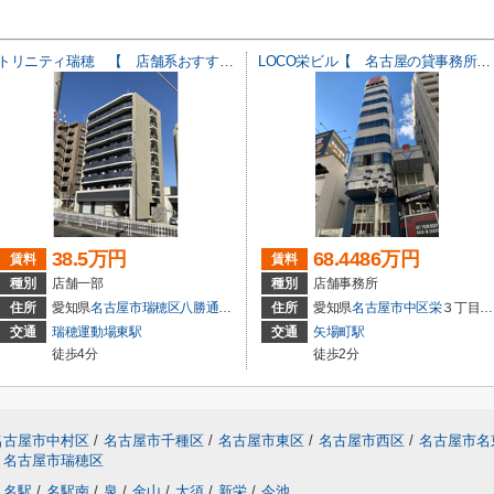
トリニティ瑞穂 【 店舗系おすすめ 】
LOCO栄ビル【 名古屋の貸事務所・貸オフィス 】
38.5万円
68.4486万円
賃料
賃料
種別
店舗一部
種別
店舗事務所
住所
愛知県
名古屋市瑞穂区
八勝通
３丁目16-1
住所
愛知県
名古屋市中区
栄
３丁目27-11
交通
瑞穂運動場東駅
交通
矢場町駅
徒歩4分
徒歩2分
名古屋市中村区
/
名古屋市千種区
/
名古屋市東区
/
名古屋市西区
/
名古屋市名
名古屋市瑞穂区
名駅
/
名駅南
/
泉
/
金山
/
大須
/
新栄
/
今池