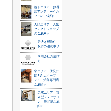
池下エリア お洒
落アンティークカ
フェのご成約✨
大須エリア 人気
セレクトショップ
のご成約✨
居抜き部物件
取得の注意事項
内装会社の選び
方
泉エリア 伏見に
続き新店オープ
ン！ 焼鳥専門店
ご成約✨
名駅エリア 独
立型シェアサロ
ン 美容院ご成
約✨