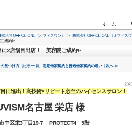
会社OFFICE ONE（オフィスワン）
>
株式会社OFFICE ONE（オフィ
院ご成約✨
目に2店舗目出店！ 美容院ご成約✨
記事一覧
件の見つけ方
定期借家契約と普通借家契約の違い｜次へ ≫
2026
丁目に進出！高技術×リピート必至のハイセンスサロン！
UVISM名古屋 栄店
様
中区栄3丁目19-7 PROTECT4 5階