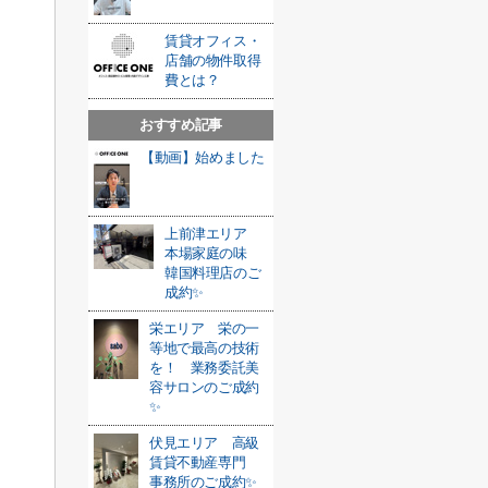
賃貸オフィス・
店舗の物件取得
費とは？
おすすめ記事
【動画】始めました
上前津エリア
本場家庭の味
韓国料理店のご
成約✨
栄エリア 栄の一
等地で最高の技術
を！ 業務委託美
容サロンのご成約
✨
伏見エリア 高級
賃貸不動産専門
事務所のご成約✨