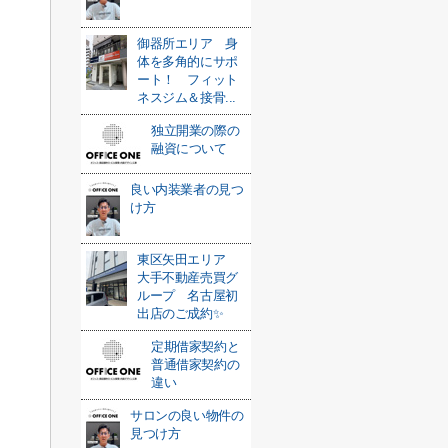
御器所エリア 身
体を多角的にサポ
ート！ フィット
ネスジム＆接骨...
独立開業の際の
融資について
良い内装業者の見つ
け方
東区矢田エリア
大手不動産売買グ
ループ 名古屋初
出店のご成約✨
定期借家契約と
普通借家契約の
違い
サロンの良い物件の
見つけ方