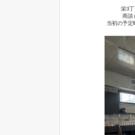
栄3
商談
当初の予定