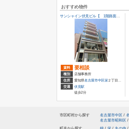
おすすめ物件
サンシャイン伏見ビル【 1階路面店 】
要相談
賃料
種別
店舗事務所
住所
愛知県
名古屋市中区
栄
２丁目1-21
交通
伏見駅
徒歩2分
市区町村から探す
名古屋市中区
/
名古屋市昭和区
/
町名から探す
錦
/
栄
/
丸の内
/