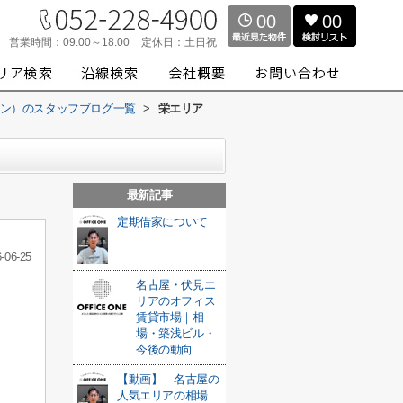
00
00
営業時間：
09:00～18:00
定休日：
土日祝
スワン）のスタッフブログ一覧
>
栄エリア
最新記事
定期借家について
-06-25
名古屋・伏見エ
リアのオフィス
賃貸市場｜相
場・築浅ビル・
今後の動向
【動画】 名古屋の
人気エリアの相場