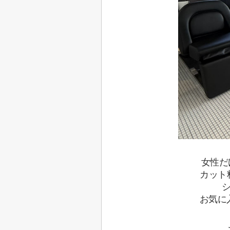
女性だ
カット
お気に