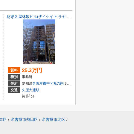
財形久屋林敬ビル(ザイケイ ヒサヤ リンケイ ビル)【 オフィスおすすめ 】
25.3万円
賃料
種別
事務所
住所
愛知県
名古屋市中区
丸の内
３丁目19-14
交通
久屋大通駅
徒歩1分
東区
/
名古屋市熱田区
/
名古屋市北区
/