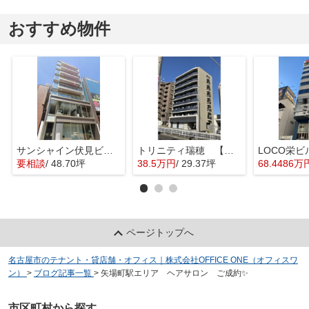
おすすめ物件
サンシャイン伏見ビル【 1階路面店 】
トリニティ瑞穂 【 店舗系おすすめ 】
要相談
/ 48.70坪
38.5万円
/ 29.37坪
68.4486万
ページトップへ
名古屋市のテナント・貸店舗・オフィス｜株式会社OFFICE ONE（オフィスワ
ン）
>
ブログ記事一覧
>
矢場町駅エリア ヘアサロン ご成約✨
市区町村から探す