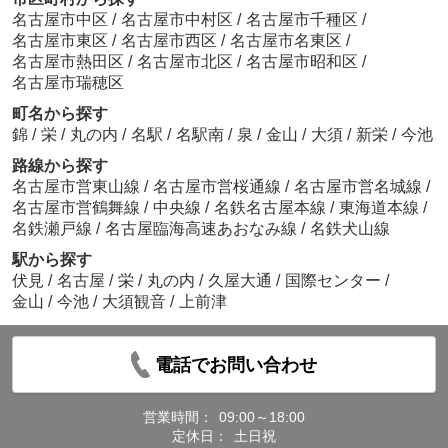
名古屋市中区
/
名古屋市中村区
/
名古屋市千種区
/
名古屋市東区
/
名古屋市西区
/
名古屋市名東区
/
名古屋市熱田区
/
名古屋市北区
/
名古屋市昭和区
/
名古屋市瑞穂区
町名から探す
錦
/
栄
/
丸の内
/
名駅
/
名駅南
/
泉
/
金山
/
大須
/
新栄
/
今池
路線から探す
名古屋市営東山線
/
名古屋市営桜通線
/
名古屋市営名城線
/
名古屋市営鶴舞線
/
中央線
/
名鉄名古屋本線
/
東海道本線
/
名鉄瀬戸線
/
名古屋臨海高速あおなみ線
/
名鉄犬山線
駅から探す
伏見
/
名古屋
/
栄
/
丸の内
/
久屋大通
/
国際センター
/
金山
/
今池
/
大須観音
/
上前津
電話でお問い合わせ
営業時間：
09:00～18:00
定休日：
土日祝