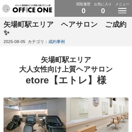
閲覧履歴
お気に入り
メニュー
0
0
矢場町駅エリア ヘアサロン ご成約
✨
2025-08-05
カテゴリ：
成約事例
矢場町駅エリア
大人女性向け上質ヘアサロン
etore【エトレ】様