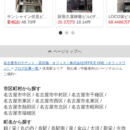
サンシャイン伏見ビル【 1階路面店 】
財形久屋林敬ビル(ザイケイ ヒサヤ リンケイ ビル)【 オフィスおすすめ 】
要相談
/ 48.70坪
25.3万円
/ 18.14坪
68.4486万
ページトップへ
名古屋市のテナント・貸店舗・オフィス｜株式会社OFFICE ONE（オフィスワ
ン）
>
ブログ記事一覧
>
伏見駅エリア 初心者～中級者向けパーソナルジム
ご成約✨
市区町村から探す
名古屋市中区
/
名古屋市中村区
/
名古屋市千種区
/
名古屋市東区
/
名古屋市西区
/
名古屋市名東区
/
名古屋市熱田区
/
名古屋市北区
/
名古屋市昭和区
/
名古屋市瑞穂区
町名から探す
錦
/
栄
/
丸の内
/
名駅
/
名駅南
/
泉
/
金山
/
大須
/
新栄
/
今池