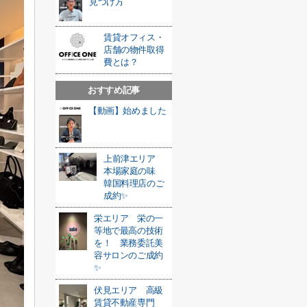
見つけ方
賃貸オフィス・
店舗の物件取得
費とは？
おすすめ記事
【動画】始めました
上前津エリア
本場家庭の味
韓国料理店のご
成約✨
栄エリア 栄の一
等地で最高の技術
を！ 業務委託美
容サロンのご成約
✨
伏見エリア 高級
賃貸不動産専門