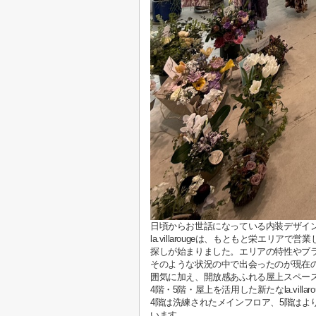
日頃からお世話になっている内装デザイ
la.villarougeは、もともと栄エ
探しが始まりました。エリアの特性やブ
そのような状況の中で出会ったのが現在
囲気に加え、開放感あふれる屋上スペー
4階・5階・屋上を活用した新たなla.vil
4階は洗練されたメインフロア、5階は
います。