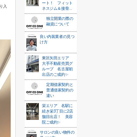
ート！ フィット
り入
ネスジム＆接骨...
独立開業の際の
融資について
良い内装業者の見つ
け方
東区矢田エリア
大手不動産売買グ
ループ 名古屋初
出店のご成約✨
定期借家契約と
普通借家契約の
違い
栄エリア 名駅に
続き栄3丁目に2店
舗目出店！ 美容
院ご成約✨
サロンの良い物件の