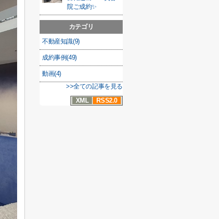
院ご成約✨
カテゴリ
不動産知識(9)
成約事例(49)
動画(4)
>>全ての記事を見る
XML
RSS2.0