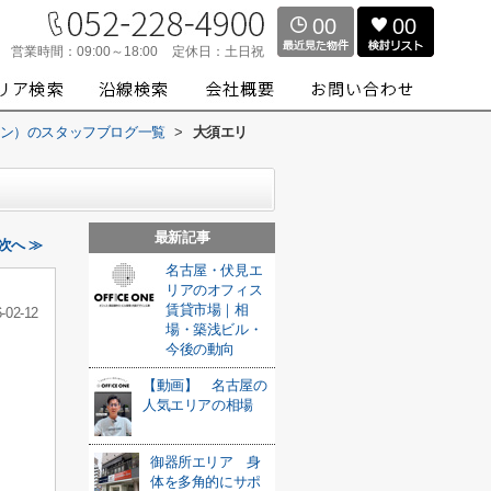
00
00
営業時間：
09:00～18:00
定休日：
土日祝
スワン）のスタッフブログ一覧
>
大須エリ
最新記事
次へ ≫
名古屋・伏見エ
リアのオフィス
賃貸市場｜相
-02-12
場・築浅ビル・
今後の動向
【動画】 名古屋の
人気エリアの相場
御器所エリア 身
体を多角的にサポ