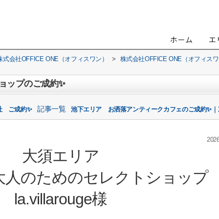
会社OFFICE ONE（オフィスワン）
>
株式会社OFFICE ONE（オフィ
ョップのご成約✨
記事一覧
社 ご成約✨
池下エリア お洒落アンティークカフェのご成約✨｜
2026
大須エリア
大人のためのセレクトショップ
la.villarouge様