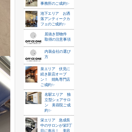
事務所のご成約✨
池下エリア お洒
落アンティークカ
フェのご成約✨
居抜き部物件
取得の注意事項
内装会社の選び
方
泉エリア 伏見に
続き新店オープ
ン！ 焼鳥専門店
ご成約✨
名駅エリア 独
立型シェアサロ
ン 美容院ご成
約✨
栄エリア 急成長
中のサロンが栄3丁
目に進出！ 美容