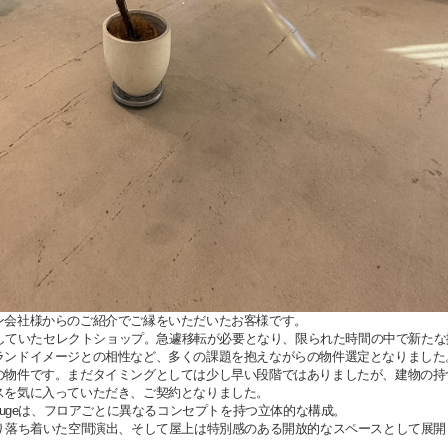
ン会社様からのご紹介でご縁をいただいたお客様です。
リアで営業していたセレクトショップ。急遽移転が必要となり、限られた時間の中で新た
ランドイメージとの相性など、多くの課題を抱えながらの物件選定となりました
の物件です。まだタイミングとしては少し早い段階ではありましたが、建物の持
スを気に入っていただき、ご契約となりました。
larougeは、フロアごとに異なるコンセプトを持つ立体的な構成。
より落ち着いた空間演出、そして屋上は特別感のある開放的なスペースとして展開