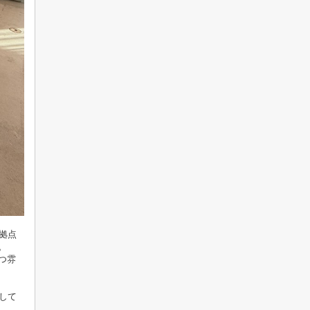
な拠点
。
つ雰
して