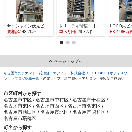
サンシャイン伏見ビル【 1階路面店 】
トリニティ瑞穂 【 店舗系おすすめ 】
要相談
/ 48.70坪
38.5万円
/ 29.37坪
68.4486万
ページトップへ
名古屋市のテナント・貸店舗・オフィス｜株式会社OFFICE ONE（オフィスワ
ン）
>
ブログ記事一覧
>
名駅エリア 独立型シェアサロン 美容院ご成約✨
市区町村から探す
名古屋市中区
/
名古屋市中村区
/
名古屋市千種区
/
名古屋市東区
/
名古屋市西区
/
名古屋市名東区
/
名古屋市熱田区
/
名古屋市北区
/
名古屋市昭和区
/
名古屋市瑞穂区
町名から探す