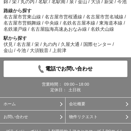
錦
/
栄
/
丸の内
/
名駅
/
名駅南
/
泉
/
金山
/
大須
/
新栄
/
今池
路線から探す
名古屋市営東山線
/
名古屋市営桜通線
/
名古屋市営名城線
/
名古屋市営鶴舞線
/
中央線
/
名鉄名古屋本線
/
東海道本線
/
名鉄瀬戸線
/
名古屋臨海高速あおなみ線
/
名鉄犬山線
駅から探す
伏見
/
名古屋
/
栄
/
丸の内
/
久屋大通
/
国際センター
/
金山
/
今池
/
大須観音
/
上前津
電話でお問い合わせ
営業時間：
09:00～18:00
定休日：
土日祝
ホーム
会社概要
お問い合わせ
物件リクエスト