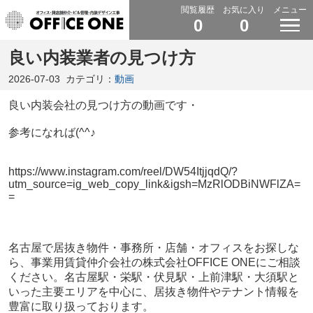
閲覧履歴
お気に入り
メニュー
0
0
良い内装業者の見つけ方
2026-07-03
カテゴリ：
動画
良い内装会社の見つけ方の動画です・
参考になれば(^^♪
https://www.instagram.com/reel/DW54ItjjqdQ/?
utm_source=ig_web_copy_link&igsh=MzRlODBiNWFlZA=
=
名古屋で居抜き物件・事務所・店舗・オフィスをお探しな
ら、事業用賃貸仲介会社の株式会社OFFICE ONEにご相談
ください。名古屋駅・栄駅・伏見駅・上前津駅・大須駅と
いった主要エリアを中心に、居抜き物件やテナント情報を
豊富に取り扱っております。