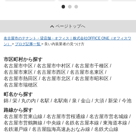
ページトップへ
名古屋市のテナント・貸店舗・オフィス｜株式会社OFFICE ONE（オフィスワ
ン）
>
ブログ記事一覧
>
良い内装業者の見つけ方
市区町村から探す
名古屋市中区
/
名古屋市中村区
/
名古屋市千種区
/
名古屋市東区
/
名古屋市西区
/
名古屋市名東区
/
名古屋市熱田区
/
名古屋市北区
/
名古屋市昭和区
/
名古屋市瑞穂区
町名から探す
錦
/
栄
/
丸の内
/
名駅
/
名駅南
/
泉
/
金山
/
大須
/
新栄
/
今池
路線から探す
名古屋市営東山線
/
名古屋市営桜通線
/
名古屋市営名城線
/
名古屋市営鶴舞線
/
中央線
/
名鉄名古屋本線
/
東海道本線
/
名鉄瀬戸線
/
名古屋臨海高速あおなみ線
/
名鉄犬山線